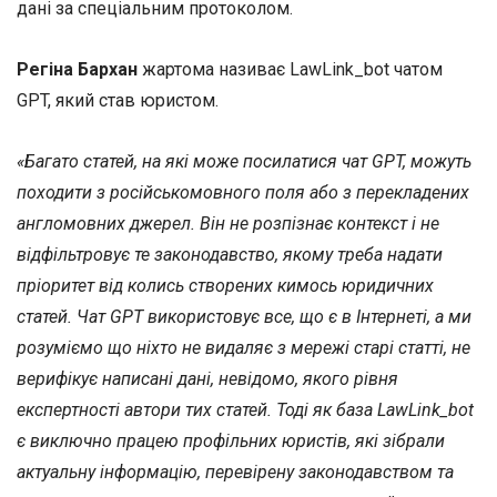
дані за спеціальним протоколом.
Регіна Бархан
жартома називає LawLink_bot чатом
GPT, який став юристом.
«Багато статей, на які може посилатися чат GPT, можуть
походити з російськомовного поля або з перекладених
англомовних джерел. Він не розпізнає контекст і не
відфільтровує те законодавство, якому треба надати
пріоритет від колись створених кимось юридичних
статей. Чат GPT використовує все, що є в Інтернеті, а ми
розуміємо що ніхто не видаляє з мережі старі статті, не
верифікує написані дані, невідомо, якого рівня
експертності автори тих статей. Тоді як база LawLink_bot
є виключно працею профільних юристів, які зібрали
актуальну інформацію, перевірену законодавством та