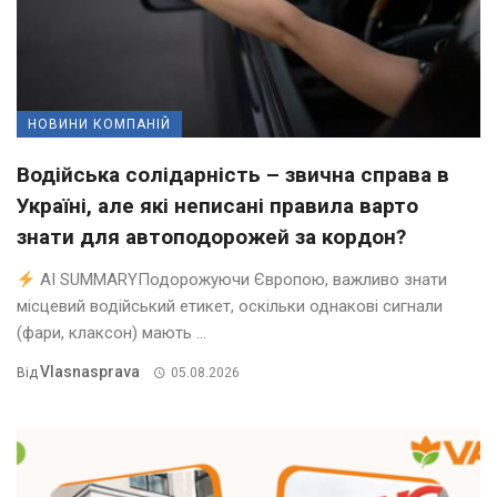
НОВИНИ КОМПАНІЙ
Водійська солідарність – звична справа в
Україні, але які неписані правила варто
знати для автоподорожей за кордон?
AI SUMMARYПодорожуючи Європою, важливо знати
місцевий водійський етикет, оскільки однакові сигнали
(фари, клаксон) мають ...
Vlasnasprava
Від
05.08.2026