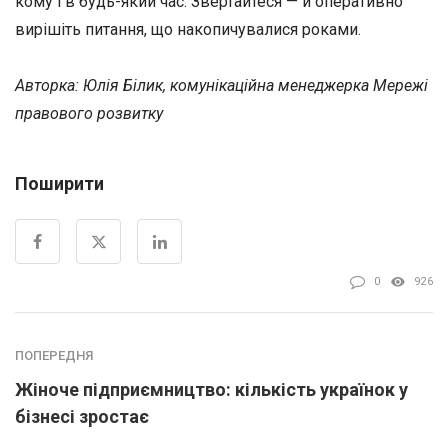
кому і в будь-який час. Звертайтеся — й оперативно
вирішіть питання, що накопичувалися роками.
Авторка: Юлія Білик, комунікаційна менеджерка Мережі
правового розвитку
Поширити
0
926
ПОПЕРЕДНЯ
Жіноче підприємництво: кількість українок у
бізнесі зростає