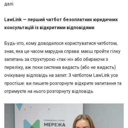
далі.
LawLink — перший чатбот безоплатних юридичних
консультацій із відкритими відповідями
Будь-хто, кому доводилося користуватися чатботом,
знає, яка це часом марудна справа: маєш пройти гілку
запитань за структурою «так-ні» або обираючи з
переліку, аж поки система видасть (або не видасть)
очікувану відповідь на запит. З чатботом LawLink усе
простіше: ви пишете розгорнуте відкрите запитання та
отримуєте на нього розгорнуту відповідь.