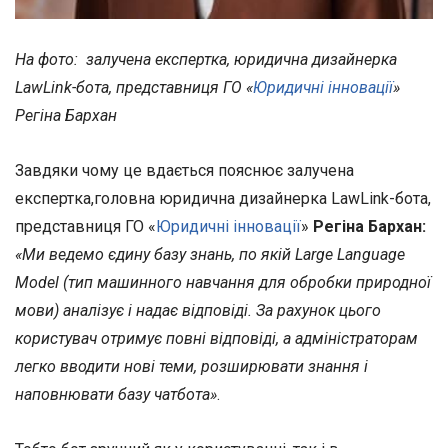
На фото: залучена експертка, юридична дизайнерка
LawLink-бота, представниця ГО «
Юридичні інновації
»
Регіна Бархан
Завдяки чому це вдається пояснює залучена
експертка,головна юридична дизайнерка LawLink-бота,
представниця ГО «
Юридичні інновації
»
Регіна Бархан:
«Ми ведемо єдину базу знань, по якій Large Language
Model (тип машинного навчання для обробки природної
мови) аналізує і надає відповіді. За рахунок цього
користувач отримує повні відповіді, а адміністраторам
легко вводити нові теми, розширювати знання і
наповнювати базу чатбота»
.