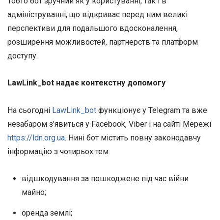
Тобто бот зручний як у користуванні, так і в
адмініструванні, що відкриває перед ним великі
перспективи для подальшого вдосконалення,
розширення можливостей, партнерств та платформ
доступу.
LawLink_bot надає контекстну допомогу
На сьогодні
LawLink_bot
функціонує у Telegram та вже
незабаром з’явиться у Facebook, Viber і на сайті Мережі
https://ldn.org.ua
. Нині бот містить повну законодавчу
інформацію з чотирьох тем:
відшкодування за пошкоджене під час війни
майно;
оренда землі;