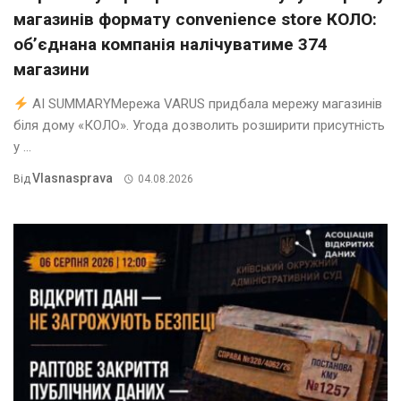
магазинів формату convenience store КОЛО:
об’єднана компанія налічуватиме 374
магазини
AI SUMMARYМережа VARUS придбала мережу магазинів
біля дому «КОЛО». Угода дозволить розширити присутність
у ...
Vlasnasprava
Від
04.08.2026