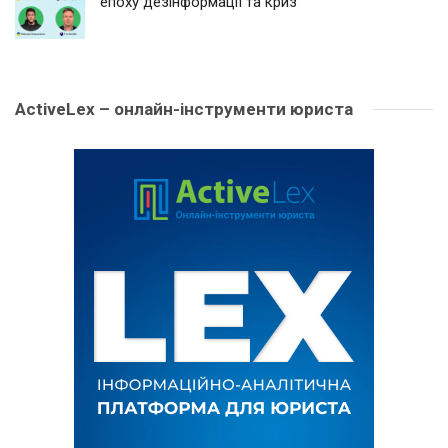
епоху дезінформації та криз
ActiveLex – онлайн-інструменти юриста