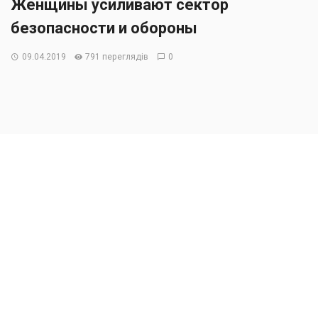
Женщины усиливают сектор
безопасности и обороны
09.04.2019
791 переглядів
0
С каждым годом увеличивается количество женщин,
которые работают и служат в секторе безопасности и