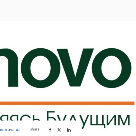
asprava.ua
Share