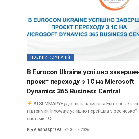
НОВИНИ КОМПАНІЙ
В Eurocon Ukraine успішно заверше
проєкт переходу з 1С на Microsoft
Dynamics 365 Business Central
AI SUMMARYБудівельна компанія Eurocon Ukraine
підтримки Innoware успішно перейшла з російської
системи 1С ...
Vlasnasprava
Від
30.07.2026