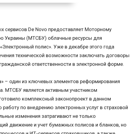
х сервисов De Novo предоставляет Моторному
ро Украины (МТСБУ) облачные ресурсы для
 «Электронный полис». Уже в декабре этого года
печения технической возможности заключать договоры
гражданской ответственности в электронной форме.
а» – один из ключевых элементов реформирования
ка. МТСБУ является активным участником
готовило комплексный законопроект в данном
ю работу по внедрению электронных услуг в страховой
льные изменения затрагивают не только
ий движение и учет бумажных полисов и бланков, но
процессов и ИТ-сервисов страховщиков, а также