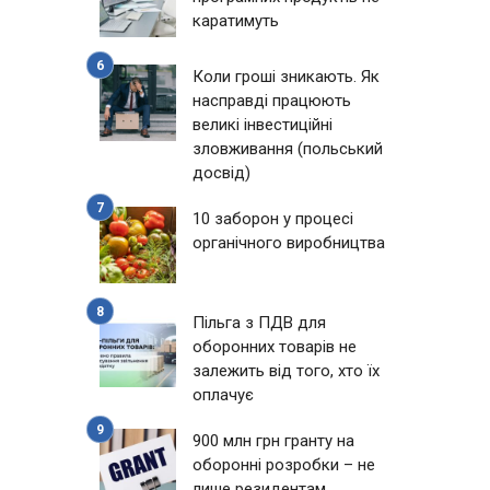
каратимуть
Коли гроші зникають. Як
насправді працюють
великі інвестиційні
зловживання (польський
досвід)
10 заборон у процесі
органічного виробництва
Пільга з ПДВ для
оборонних товарів не
залежить від того, хто їх
оплачує
900 млн грн гранту на
оборонні розробки – не
лише резидентам