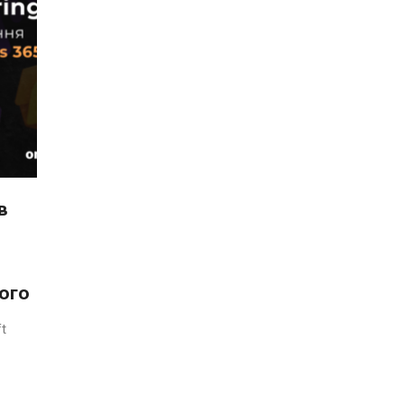
в
ого
t