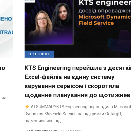
ТЕХНОЛОГІЇ
но
KTS Engineering перейшла з десяткі
Excel-файлів на єдину систему
керування сервісом і скоротила
щоденне планування до щотижнев
 за
AI SUMMARYKTS Engineering впровадила Microsof
Dynamics 365 Field Service за підтримки OntargIT,
відмовившись від ...