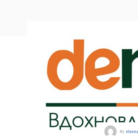
vlasn
By