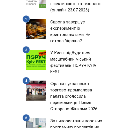
ефективність та технології
(онлайн, 23.07.2026)
Європа завершує
експеримент із
криптовалютами. Чи
готова Україна?
У Києві відбудеться
масштабний міський
фестиваль ПОРУЧ KYIV
FEST
Франко-українська
торгово-промислова
палата оголосила
переможниць Премії
Створено Жінками 2026
За використання ворожих
програмних продуктів не