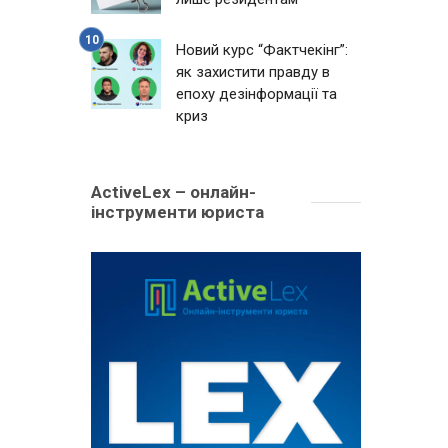
Новий курс “Фактчекінг”:
як захистити правду в
епоху дезінформації та
криз
ActiveLex – онлайн-
інструменти юриста