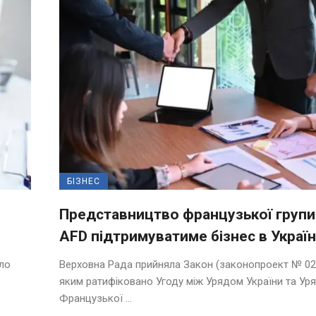
БІЗНЕС
Представництво французької групи
AFD підтримуватиме бізнес в Україн
ало
Верховна Рада прийняла Закон (законопроект № 02
яким ратифіковано Угоду між Урядом України та Ур
Французької ...