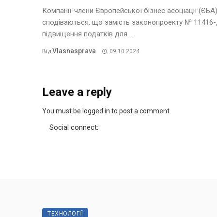
Компанії-члени Європейської бізнес асоціації (ЄБА
сподіваються, що замість законопроекту № 11416-
підвищення податків для ...
Vlasnasprava
Від
09.10.2024
Leave a reply
You must be logged in to post a comment.
Social connect:
ТЕХНОЛОГІЇ