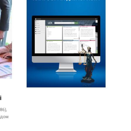
і
86),
ядом