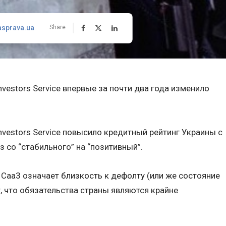
asprava.ua
Share
nvestors Service впервые за почти два года изменило
nvestors Service повысило кредитный рейтинг Украины с
з со “стабильного” на “позитивный”.
 Саа3 означает близкость к дефолту (или же состояние
, что обязательства страны являются крайне