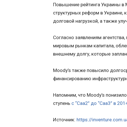
Повышение рейтинга Украины в 
структурных реформ в Украине, 
долговой нагрузкой, а также ул
Согласно заявлениям агентства,
мировым рынкам капитала, обле
внешнему долгу, которые заплан
Moody’s также повысило долгоср
финансированию инфраструктурны
Напомним, что Moody’s понизило
ступень
с “Саа2” до “Саа3” в 201
Источник:
https://inventure.com.