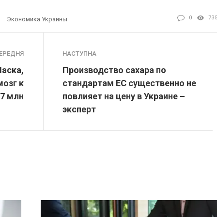
0
73
Экономика Украины
ЕРЕДНЯ
НАСТУПНА
Маска,
Производство сахара по
озг к
стандартам ЕС существенно не
27 млн
повлияет на цену в Украине –
эксперт