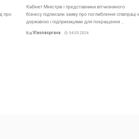
)
Кабінет Міністрів і представники вітчизняного
д про
бізнесу підписали заяву про поглиблення співпраці 
державою і підприємцями для покращення ...
Vlasnasprava
Від
04.03.2024