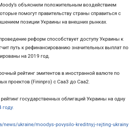
Moody’s объяснили положительным воздействием
которые помогут правительству страны справиться с
учшением позиции Украины на внешних рынках.
 проведение реформ способствует доступу Украины к
гчит путь к рефинансированию значительных выплат по
ированы на 2019 год.
очный рейтинг эмитентов в иностранной валюте по
х проектов (Fininpro) с Caa3 до Caa2.
 рейтинг государственных облигаций Украины на одну
4 году.
ua/news/ukraine/moodys-povysilo-kreditnyj-rejting-ukrainy