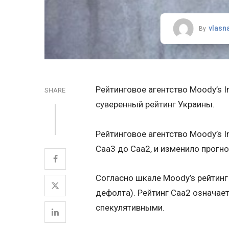
vlasn
By
Рейтинговое агентство Moody’s I
SHARE
суверенный рейтинг Украины.
Рейтинговое агентство Moody’s I
Caa3 до Caa2, и изменило прогно
Согласно шкале Moody’s рейтинг
дефолта). Рейтинг Саа2 означает
спекулятивными.