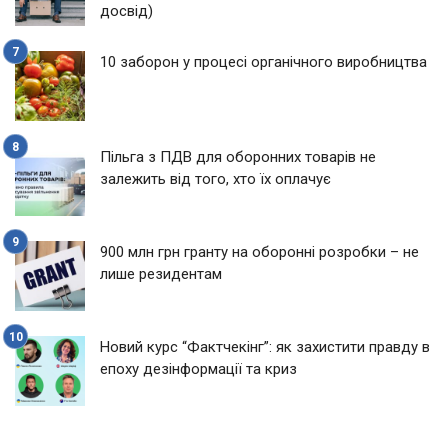
досвід)
10 заборон у процесі органічного виробництва
Пільга з ПДВ для оборонних товарів не
залежить від того, хто їх оплачує
900 млн грн гранту на оборонні розробки – не
лише резидентам
Новий курс “Фактчекінг”: як захистити правду в
епоху дезінформації та криз