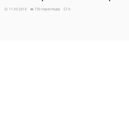
11.03.2015
730 переглядів
0
Ключевой датой для украинского валютного рынка
станет 11 марта, на которое запланировано
голосование директоров МВФ по вопросу
кредитования Украины. Такое мнение выразил
ведущий эксперт информационно-аналитического