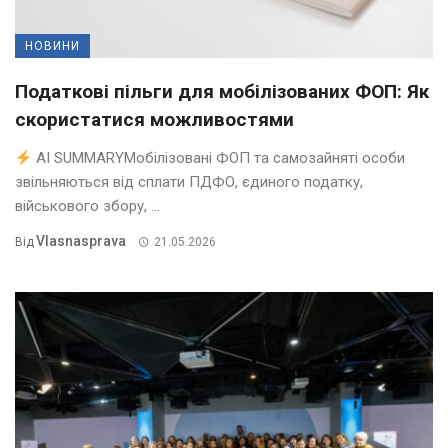
НОВИНИ
Податкові пільги для мобілізованих ФОП: Як
скористатися можливостями
AI SUMMARYМобілізовані ФОП та самозайняті особи
звільняються від сплати ПДФО, єдиного податку,
військового збору, ...
Vlasnasprava
Від
21.05.2026