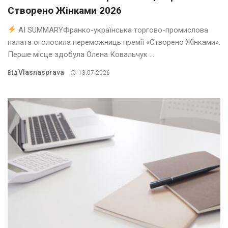
Створено Жінками 2026
AI SUMMARYФранко-українська торгово-промислова
палата оголосила переможниць премії «Створено Жінками».
Перше місце здобула Олена Ковальчук ...
Vlasnasprava
Від
13.07.2026