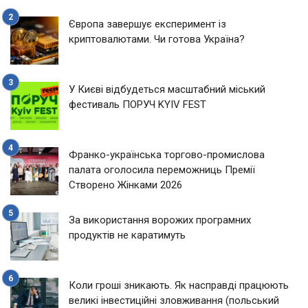
Європа завершує експеримент із
криптовалютами. Чи готова Україна?
У Києві відбудеться масштабний міський
фестиваль ПОРУЧ KYIV FEST
Франко-українська торгово-промислова
палата оголосила переможниць Премії
Створено Жінками 2026
За використання ворожих програмних
продуктів не каратимуть
Коли гроші зникають. Як насправді працюють
великі інвестиційні зловживання (польський