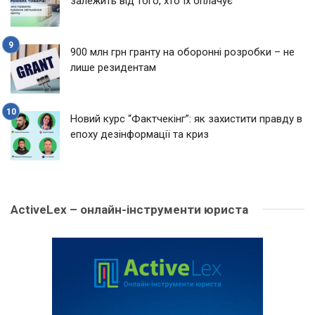
залежить від того, хто їх оплачує
900 млн грн гранту на оборонні розробки – не
лише резидентам
Новий курс “Фактчекінг”: як захистити правду в
епоху дезінформації та криз
ActiveLex – онлайн-інструменти юриста