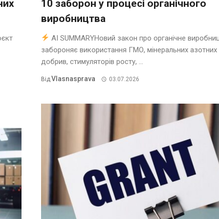
них
10 заборон у процесі органічного
виробництва
оєкт
AI SUMMARYНовий закон про органічне виробни
забороняє використання ГМО, мінеральних азотних
добрив, стимуляторів росту, ...
Vlasnasprava
Від
03.07.2026