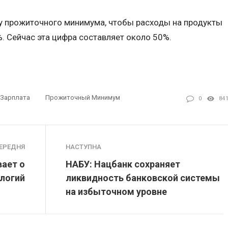
ру прожиточного минимума, чтобы расходы на продукты
%. Сейчас эта цифра составляет около 50%.
 Зарплата
Прожиточный Минимум
0
84
ЕРЕДНЯ
НАСТУПНА
вает о
НАБУ: Нацбанк сохраняет
логий
ликвидность банковской системы
на избыточном уровне