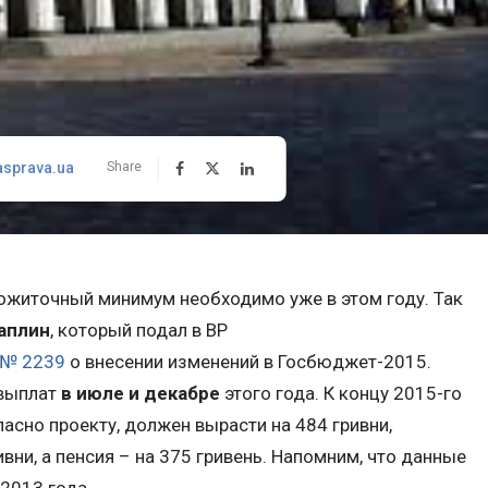
asprava.ua
Share
рожиточный минимум необходимо уже в этом году. Так
аплин
, который подал в ВР
 № 2239
о внесении изменений в Госбюджет-2015.
 выплат
в июле и декабре
этого года. К концу 2015-го
асно проекту, должен вырасти на 484 гривни,
вни, а пенсия – на 375 гривень. Напомним, что данные
2013 года.