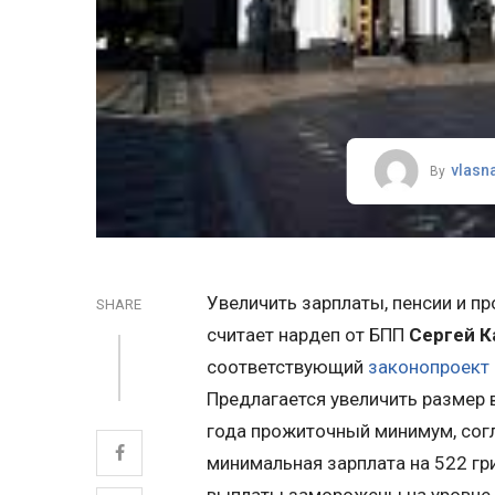
vlasn
By
Увеличить зарплаты, пенсии и п
SHARE
считает нардеп от БПП
Сергей К
соответствующий
законопроект
Предлагается увеличить размер
года прожиточный минимум, согл
минимальная зарплата на 522 гри
выплаты заморожены на уровне 