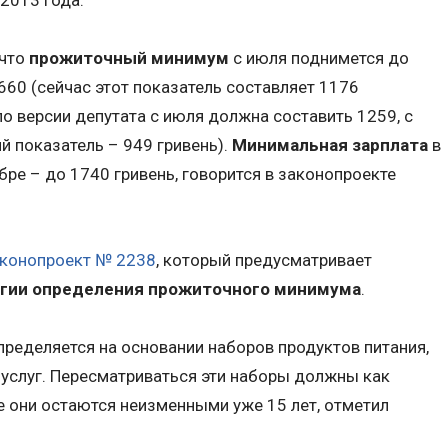
 что
прожиточный минимум
с июля поднимется до
1660 (сейчас этот показатель составляет 1176
о версии депутата с июля должна составить 1259, с
й показатель – 949 гривень).
Минимальная зарплата
в
бре – до 1740 гривень, говорится в законопроекте
конопроект № 2238
, который предусматривает
гии определения прожиточного минимума
.
ределяется на основании наборов продуктов питания,
услуг. Пересматриваться эти наборы должны как
не они остаются неизменными уже 15 лет, отметил