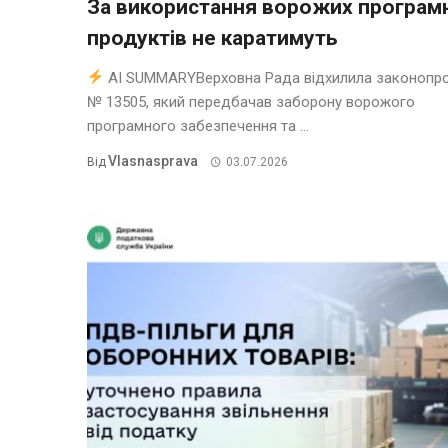
За використання ворожих програм
продуктів не каратимуть
AI SUMMARYВерховна Рада відхилила законопр
№ 13505, який передбачав заборону ворожого
програмного забезпечення та ...
Vlasnasprava
Від
03.07.2026