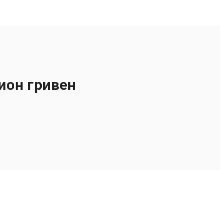
ион гривен
Залишайся на зв'язку