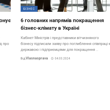
БІЗНЕС
понує
6 головних напрямів покращення
бізнес-клімату в Україні
)
Кабінет Міністрів і представники вітчизняного
д про
бізнесу підписали заяву про поглиблення співпраці 
державою і підприємцями для покращення ...
Vlasnasprava
Від
04.03.2024