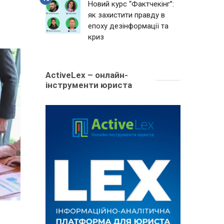
Новий курс “Фактчекінг”:
як захистити правду в
епоху дезінформації та
криз
ActiveLex – онлайн-
інструменти юриста