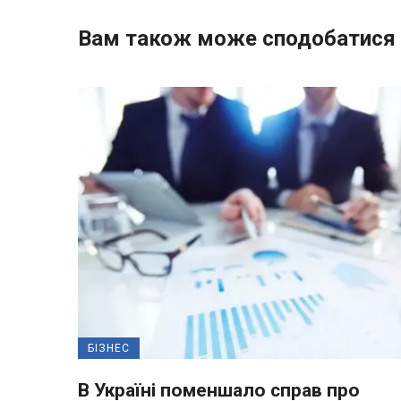
Вам також може сподобатися
БІЗНЕС
В Україні поменшало справ про