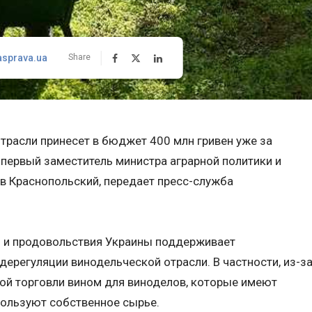
asprava.ua
Share
трасли принесет в бюджет 400 млн гривен уже за
 первый заместитель министра аграрной политики и
в Краснопольский, передает пресс-служба
и и продовольствия Украины поддерживает
дерегуляции винодельческой отрасли. В частности, из-з
ой торговли вином для виноделов, которые имеют
пользуют собственное сырье.