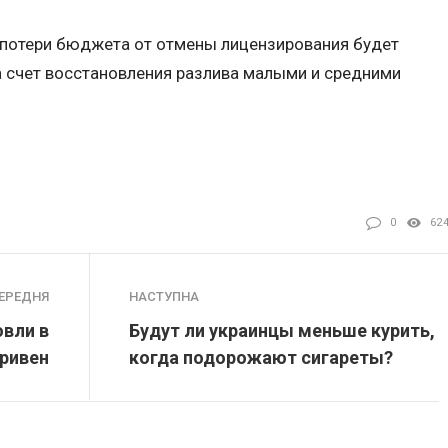
 потери бюджета от отмены лицензирования будет
 счет восстановления разлива малыми и средними
0
62
ЕРЕДНЯ
НАСТУПНА
овли в
Будут ли украинцы меньше курить,
гривен
когда подорожают сигареты?