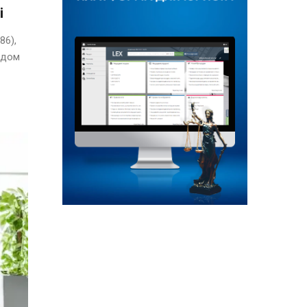
і
86),
ядом