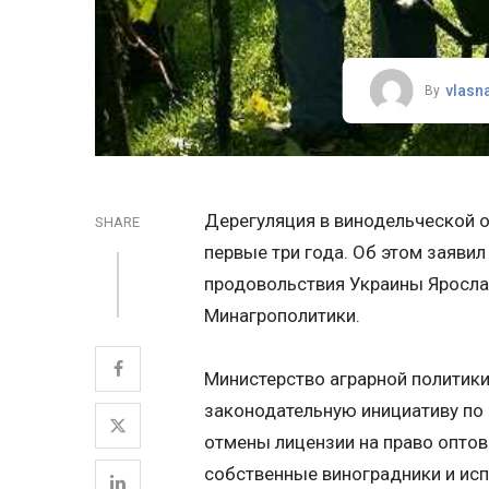
vlasn
By
Дерегуляция в винодельческой о
SHARE
первые три года. Об этом заявил
продовольствия Украины Яросла
Минагрополитики.
Министерство аграрной политик
законодательную инициативу по 
отмены лицензии на право оптов
собственные виноградники и ис