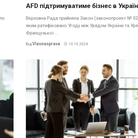
AFD підтримуватиме бізнес в Україн
ало
Верховна Рада прийняла Закон (законопроект № 02
яким ратифіковано Угоду між Урядом України та Ур
Французької ...
Vlasnasprava
Від
10.10.2024