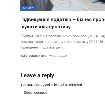
БІЗНЕС
Підвищення податків – бізнес про
шукати альтернативу
Компанії-члени Європейської бізнес асоціації (ЄБА
сподіваються, що замість законопроекту № 11416-
підвищення податків для ...
Vlasnasprava
Від
09.10.2024
Leave a reply
You must be logged in to post a comment.
Social connect: