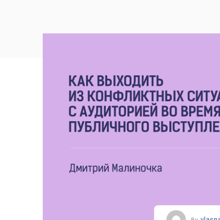
vlasn
By