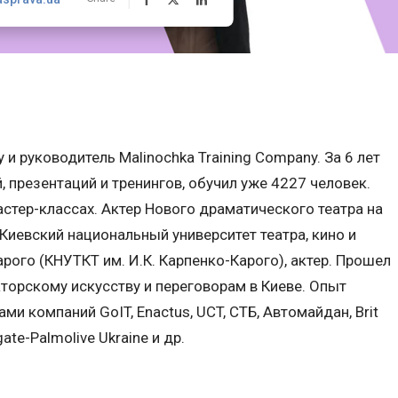
 и руководитель Malinochka Training Company. За 6 лет
 презентаций и тренингов, обучил уже 4227 человек.
астер-классах. Актер Нового драматического театра на
Киевский национальный университет театра, кино и
арого (КНУТКТ им. И.К. Карпенко-Карого), актер. Прошел
торскому искусству и переговорам в Киеве. Опыт
и компаний GoIT, Enactus, UCT, СТБ, Автомайдан, Brit
ate-Palmolive Ukraine и др.