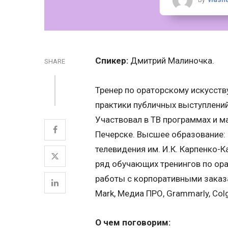
Спикер:
Дмитрий Малиночка.
SHARE
Тренер по ораторскому искусству
практики публичных выступлений,
Участвовал в ТВ программах и м
Печерске. Высшее образование: 
телевидения им. И.К. Карпенко-К
ряд обучающих тренингов по ора
работы с корпоративными заказам
Mark, Медиа ПРО, Grammarly, Colg
О чем поговорим: