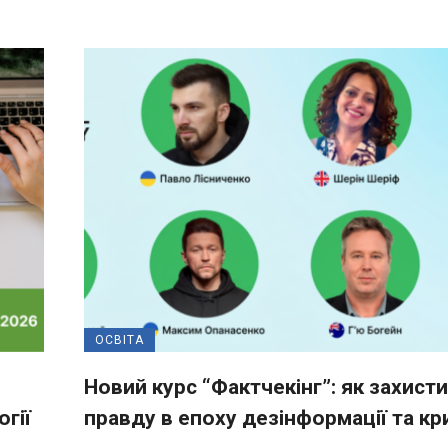
ОСВІТА
Новий курс “Фактчекінг”: як захист
гії
правду в епоху дезінформації та кр