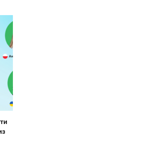
ити
из