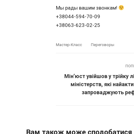
Мы рады вашим звонкам!
+38044-594-70-09
+38063-623-02-25
Мастер-Класс
Переговоры
ПОП
Мін’юст увійшов у трійку л
міністерств, які найакт
запроваджують ре
Вам також може сподобатися