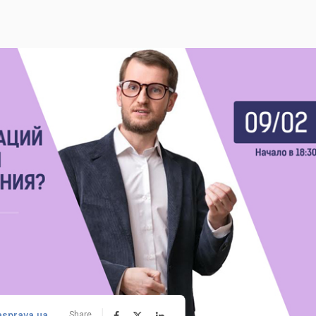
asprava.ua
Share