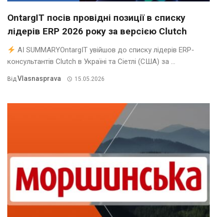
OntargIT посів провідні позиції в списку
лідерів ERP 2026 року за версією Clutch
AI SUMMARYOntargIT увійшов до списку лідерів ERP-
консультантів Clutch в Україні та Сіетлі (США) за ...
Vlasnasprava
Від
15.05.2026