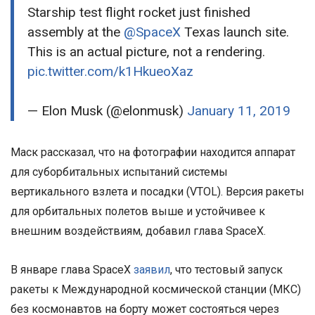
Starship test flight rocket just finished
assembly at the
@SpaceX
Texas launch site.
This is an actual picture, not a rendering.
pic.twitter.com/k1HkueoXaz
— Elon Musk (@elonmusk)
January 11, 2019
Маск рассказал, что на фотографии находится аппарат
для суборбитальных испытаний системы
вертикального взлета и посадки (VTOL). Версия ракеты
для орбитальных полетов выше и устойчивее к
внешним воздействиям, добавил глава SpaceX.
В январе глава SpaceX
заявил
, что тестовый запуск
ракеты к Международной космической станции (МКС)
без космонавтов на борту может состояться через