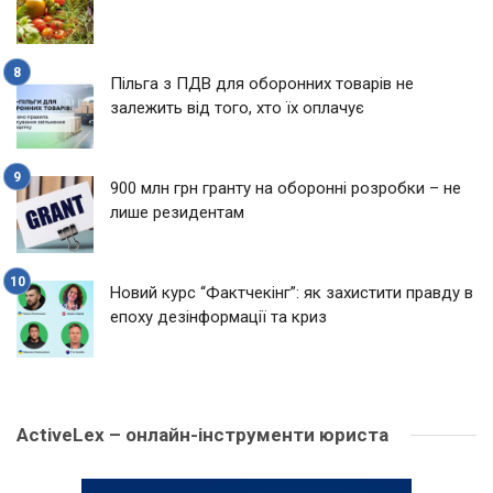
Пільга з ПДВ для оборонних товарів не
залежить від того, хто їх оплачує
900 млн грн гранту на оборонні розробки – не
лише резидентам
Новий курс “Фактчекінг”: як захистити правду в
епоху дезінформації та криз
ActiveLex – онлайн-інструменти юриста