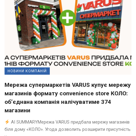
НОВИНИ КОМПАНІЙ
Мережа супермаркетів VARUS купує мережу
магазинів формату convenience store КОЛО:
об’єднана компанія налічуватиме 374
магазини
AI SUMMARYМережа VARUS придбала мережу магазинів
біля дому «КОЛО». Угода дозволить розширити присутність