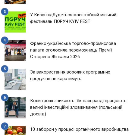
У Києві відбудеться масштабний міський
фестиваль ПОРУЧ KYIV FEST
Франко-українська торгово-промислова
палата оголосила переможниць Премії
Створено Жінками 2026
За використання ворожих програмних
продуктів не каратимуть
Коли гроші зникають. Як насправді працюють
великі інвестиційні зловживання (польський
досвід)
10 заборон у процесі органічного виробництва