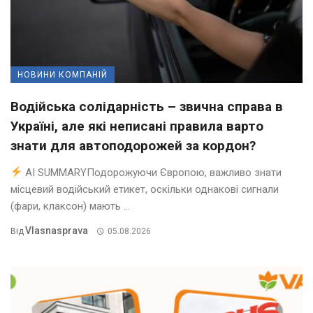
НОВИНИ КОМПАНІЙ
Водійська солідарність – звична справа в
Україні, але які неписані правила варто
знати для автоподорожей за кордон?
AI SUMMARYПодорожуючи Європою, важливо знати
місцевий водійський етикет, оскільки однакові сигнали
(фари, клаксон) мають ...
Vlasnasprava
Від
05.08.2026