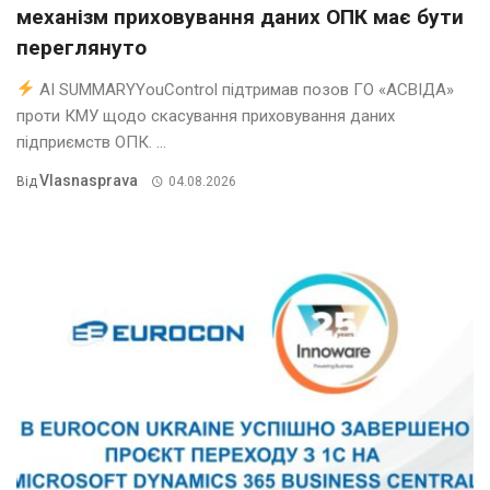
механізм приховування даних ОПК має бути
переглянуто
AI SUMMARYYouControl підтримав позов ГО «АСВІДА»
проти КМУ щодо скасування приховування даних
підприємств ОПК. ...
Vlasnasprava
Від
04.08.2026