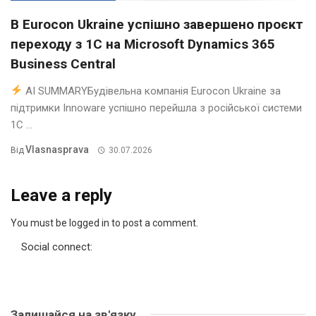
В Eurocon Ukraine успішно завершено проєкт
переходу з 1С на Microsoft Dynamics 365
Business Central
AI SUMMARYБудівельна компанія Eurocon Ukraine за
підтримки Innoware успішно перейшла з російської системи
1С ...
Vlasnasprava
Від
30.07.2026
Leave a reply
You must be logged in to post a comment.
Social connect:
Залишайся на зв'язку