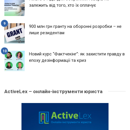
залежить від того, хто їх оплачує
900 млн грн гранту на оборонні розробки – не
лише резидентам
Новий курс “Фактчекінг”: як захистити правду в
епоху дезінформації та криз
ActiveLex – онлайн-інструменти юриста