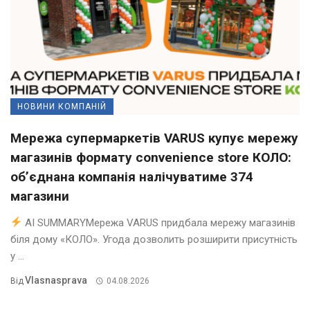
НОВИНИ КОМПАНІЙ
Мережа супермаркетів VARUS купує мережу
магазинів формату convenience store КОЛО:
об’єднана компанія налічуватиме 374
магазини
AI SUMMARYМережа VARUS придбала мережу магазинів
біля дому «КОЛО». Угода дозволить розширити присутність
у ...
Vlasnasprava
Від
04.08.2026