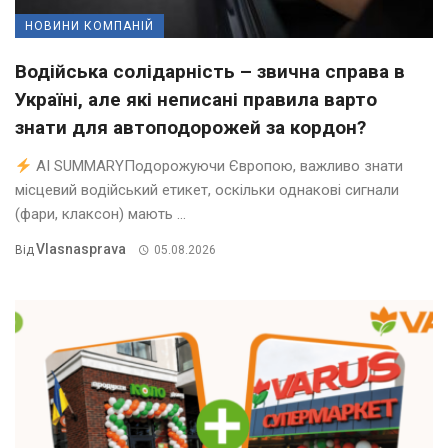
НОВИНИ КОМПАНІЙ
Водійська солідарність – звична справа в
Україні, але які неписані правила варто
знати для автоподорожей за кордон?
AI SUMMARYПодорожуючи Європою, важливо знати
місцевий водійський етикет, оскільки однакові сигнали
(фари, клаксон) мають ...
Vlasnasprava
Від
05.08.2026