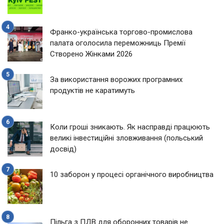
Франко-українська торгово-промислова
палата оголосила переможниць Премії
Створено Жінками 2026
За використання ворожих програмних
продуктів не каратимуть
Коли гроші зникають. Як насправді працюють
великі інвестиційні зловживання (польський
досвід)
10 заборон у процесі органічного виробництва
Пільга з ПДВ для оборонних товарів не