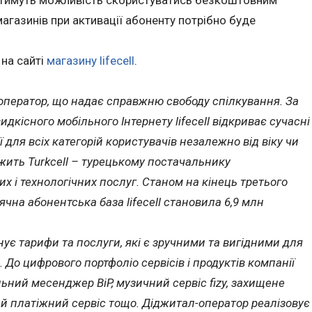
 матимуть можливість скористуватись безкоштовним
агазинів при активації абоненту потрібно буде
на сайті
магазину lifecell
.
оператор, що надає справжню свободу спілкування. За
кісного мобільного Інтернету lifecell відкриває сучасні
 для всіх категорій користувачів незалежно від віку чи
жить Turkcell – турецькому постачальнику
х і технологічних послуг. Станом на кінець третього
ячна абонентська база lifecell становила 6,9 млн
нує тарифи та послуги, які є зручними та вигідними для
 До цифрового портфоліо сервісів і продуктів компанії
ьний месенджер BiP, музичний сервіс fizy, захищене
ий платіжний сервіс тощо. Діджитал-оператор реалізовує