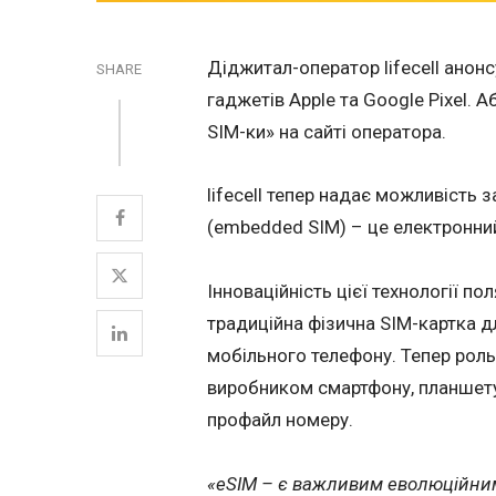
Діджитал-оператор lifecell анон
SHARE
гаджетів Apple та Google Pixel.
SIM-ки» на сайті оператора.
lifecell тепер надає можливість 
(embedded SIM) – це електронни
Інноваційність цієї технології п
традиційна фізична SIM-картка д
мобільного телефону. Тепер роль
виробником смартфону, планшету
профайл номеру.
«eSIM – є важливим еволюційним 