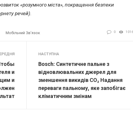
розвиток «розумного міста», покращення безпеки
ернету речей).
0
101
Мобільний Зв’язок
ЕРЕДНЯ
НАСТУПНА
Чтобы
Bosch: Синтетичне пальне з
теля и
відновлювальних джерел для
щим и
зменшення викидів CO₂ Надання
олжен
переваги пальному, яке запобігає
ультат
кліматичним змінам