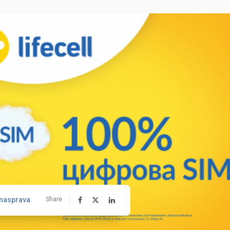
nasprava
Share