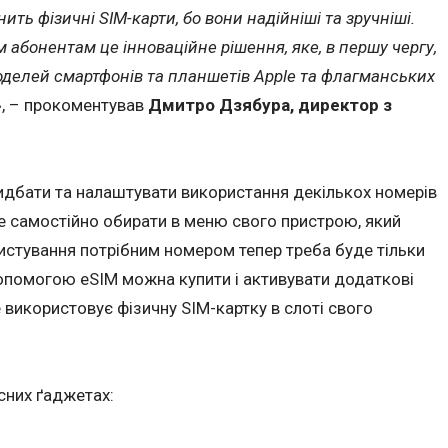
ть фізичні SIM-карти, бо вони надійніші та зручніші.
їм абонентам це інноваційне рішення, яке, в першу чергу,
оделей смартфонів та планшетів Apple та флагманських
»
, – прокоментував
Дмитро Дзябура, директор з
дбати та налаштувати використання декількох номерів
е самостійно обирати в меню свого пристрою, який
истування потрібним номером тепер треба буде тільки
допомогою eSIM можна купити і активувати додаткові
 використовує фізичну SIM-картку в слоті свого
сних ґаджетах: