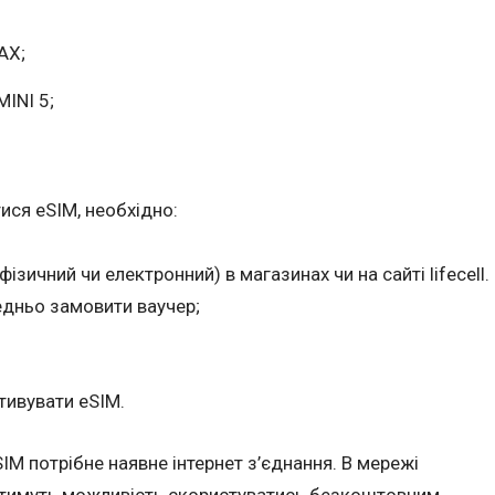
AX;
MINI 5;
ися eSIM, необхідно:
ізичний чи електронний) в магазинах чи на сайті lifecell.
едньо замовити ваучер;
тивувати eSIM.
IM потрібне наявне інтернет з’єднання. В мережі