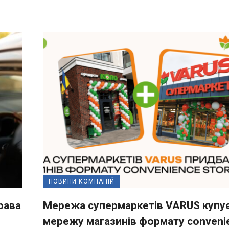
НОВИНИ КОМПАНІЙ
рава
Мережа супермаркетів VARUS купу
мережу магазинів формату conveni