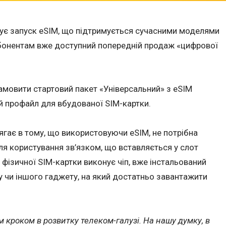
сує запуск eSIM, що підтримується сучасними моделями
 Абонентам вже доступний попередній продаж «цифрової
замовити стартовий пакет «Універсальний» з eSIM
й профайл для вбудованої SIM-картки.
олягає в тому, що використовуючи eSIM, не потрібна
ля користування зв’язком, що вставляється у слот
 фізичної SIM-картки виконує чіп, вже інстальований
 чи іншого гаджету, на який достатньо завантажити
кроком в розвитку телеком-галузі. На нашу думку, в