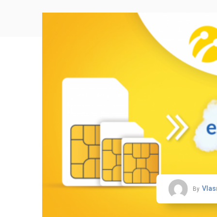
Vlas
By