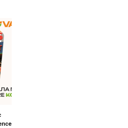
є
ence