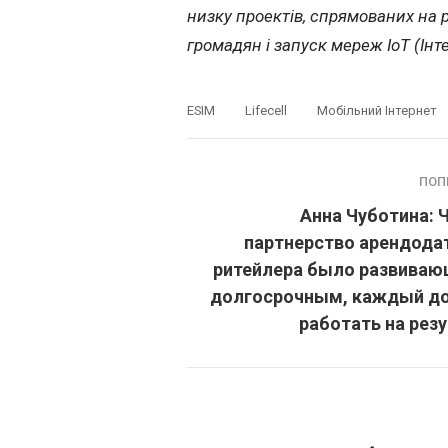
низку проектів, спрямованих на 
громадян і запуск мереж IoT (Інт
ESIM
Lifecell
Мобільний Інтернет
ПОП
Анна Чуботина: 
партнерство арендода
ритейлера было развиваю
долгосрочным, каждый д
работать на рез