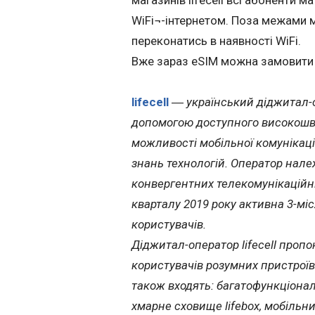
магазинів lifecell всі абоненти
WiFi¬-інтернетом. Поза межами м
переконатись в наявності WiFi.
Вже зараз eSIM можна замовити 
lifecell
―
український діджитал-
допомогою доступного високошвид
можливості мобільної комунікації
знань технологій. Оператор нале
конвергентних телекомунікаційни
кварталу 2019 року активна 3-міс
користувачів.
Діджитал-оператор lifecell пропо
користувачів розумних пристроїв.
також входять: багатофункціонал
хмарне сховище lifebox, мобільн