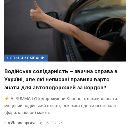
НОВИНИ КОМПАНІЙ
Водійська солідарність – звична справа в
Україні, але які неписані правила варто
знати для автоподорожей за кордон?
AI SUMMARYПодорожуючи Європою, важливо знати
місцевий водійський етикет, оскільки однакові сигнали
(фари, клаксон) мають ...
Vlasnasprava
Від
05.08.2026