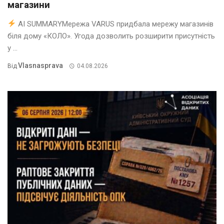
магазини
AI SUMMARYМережа VARUS придбала мережу магазинів
біля дому «КОЛО». Угода дозволить розширити присутність
у ...
Vlasnasprava
Від
04.08.2026