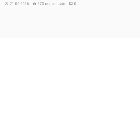
21.04.2016
573 переглядів
0
Национальная сеть отелей Reikartz до конца года
откроет в Киеве второй отель бренда Рациотель