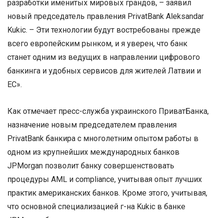
разработки именитых мировых грандов, – заявил
новый председатель правления PrivatBank Aleksandar
Kukic. – Эти технологии будут востребованы прежде
всего европейским рынком, и я уверен, что банк
станет одним из ведущих в направлении цифрового
банкинга и удобных сервисов для жителей Латвии и
ЕС».
Как отмечает пресс-служба украинского ПриватБанка,
назначение новым председателем правления
PrivatBank банкира с многолетним опытом работы в
одном из крупнейших международных банков
JPMorgan позволит банку совершенствовать
процедуры AML и compliance, учитывая опыт лучших
практик американских банков. Кроме этого, учитывая,
что основной специализацией г-на Kukic в банке