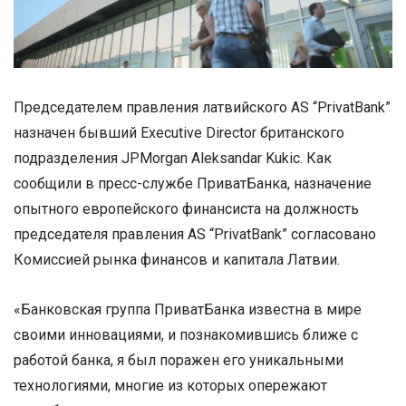
Председателем правления латвийского AS “PrivatBank”
назначен бывший Executive Director британского
подразделения JPMorgan Aleksandar Kukic. Как
сообщили в пресс-службе ПриватБанка, назначение
опытного европейского финансиста на должность
председателя правления AS “PrivatBank” согласовано
Комиссией рынка финансов и капитала Латвии.
«Банковская группа ПриватБанка известна в мире
своими инновациями, и познакомившись ближе с
работой банка, я был поражен его уникальными
технологиями, многие из которых опережают