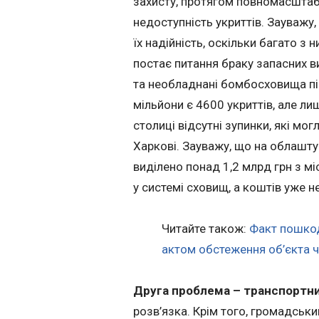
захисту, протягом повномасштаб
недоступність укриттів. Зауважу,
їх надійність, оскільки багато з
постає питання браку запасних ви
та необладнані бомбосховища під
мільйони є 4600 укриттів, але ли
столиці відсутні зупинки, які мог
Харкові. Зауважу, що на облашту
виділено понад 1,2 млрд грн з м
у системі сховищ, а коштів уже н
Читайте також:
Факт пошкод
актом обстеження об’єкта ч
Друга проблема – транспортни
розв’язка. Крім того, громадськ