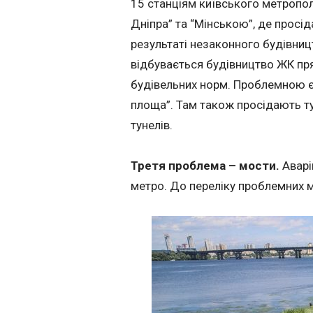
15 станціям київського метрополі
Дніпра” та “Мінською”, де просіда
результаті незаконного будівниц
відбувається будівництво ЖК п
будівельних норм. Проблемною є 
площа”. Там також просідають ту
тунелів.
Третя проблема – мости.
Аварі
метро. До переліку проблемних м