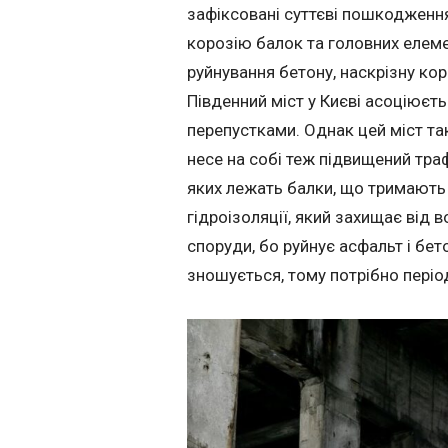
зафіксовані суттєві пошкодження
корозію балок та головних елеме
руйнування бетону, наскрізну ко
Південний міст у Києві асоціюєт
перепустками. Однак цей міст та
несе на собі теж підвищений траф
яких лежать балки, що тримають
гідроізоляції, який захищає від
споруди, бо руйнує асфальт і бето
зношується, тому потрібно періо