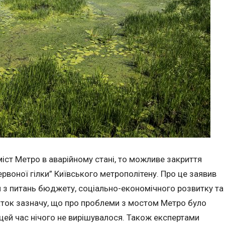
іст Метро в аварійному стані, то можливе закриття
ервоної гілки” Київського метрополітену. Про це заявив
ди з питань бюджету, соціально-економічного розвитку та
даток зазначу, що про проблеми з мостом Метро було
 цей час нічого не вирішувалося. Також експертами