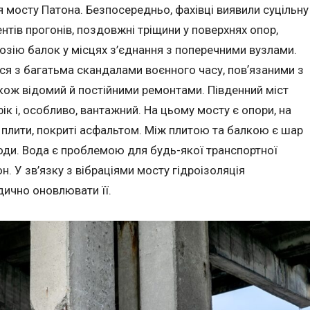
 мосту Патона. Безпосередньо, фахівці виявили суцільну
нтів прогонів, поздовжні тріщини у поверхнях опор,
розію балок у місцях з’єднання з поперечними вузлами.
ься з багатьма скандалами воєнного часу, повʼязаними з
кож відомий й постійними ремонтами. Південний міст
ік і, особливо, вантажний. На цьому мосту є опори, на
 плити, покриті асфальтом. Між плитою та балкою є шар
 води. Вода є проблемою для будь-якої транспортної
н. У зв’язку з вібраціями мосту гідроізоляція
дично оновлювати її.