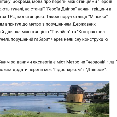
тену. Зокрема, мова про перегін між станціями “Героїв
ють тунелі, на станції “Героїв Дніпра” наявні тріщини в
тва ТРЦ над станцією. Також поруч станції “Мінська”
рям впритул до метро з порушенням Державних
й ділянка між станцією “Почайна” та “Контрактова
нелі, порушений габарит через неякісну конструкцію
йним за даними експертів є міст Метро на “червоній гілці”
ожна додати перегін між “Гідропарком” і “Дніпром”.