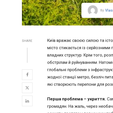
Vlas
By
Київ вражає своєю силою та іст
SHARE
місто стикається із серйозними 
владних структур. Крім того, роз
обстрілам й руйнуванням. Натоміс
глобальні проблеми з інфраструкт
жодної станції метро, безліч пит
які створюють перепони для розв
Перша проблема – укриття.
Са
громадян. На жаль, через необач