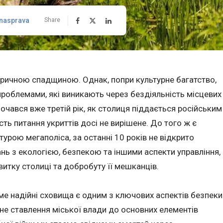
nasprava
Share
оричною спадщиною. Однак, попри культурне багатство,
проблемами, які виникають через бездіяльність місцевих
почався вже третій рік, як столиця піддається російським
ть питання укриттів досі не вирішене. До того ж є
урою мегаполіса, за останні 10 років не відкрито
ань з екологією, безпекою та іншими аспекти управління,
итку столиці та добробуту її мешканців.
ме надійні сховища є одним з ключових аспектів безпеки
не ставлення міської влади до основних елементів