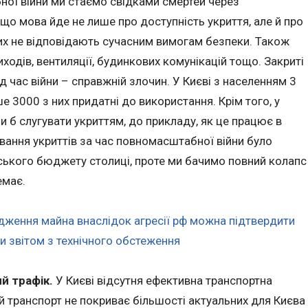
ної війни ми стаємо свідками смертей через
 що мова йде не лише про доступність укриття, але й про
 них не відповідають сучасним вимогам безпеки. Також
ходів, вентиляції, будинкових комунікацій тощо. Закриті
 час війни – справжній злочин. У Києві з населенням 3
ше 3000 з них придатні до використання. Крім того, у
ли б слугувати укриттям, до прикладу, як це працює в
вання укриттів за час повномасштабної війни було
іського бюджету столиці, проте ми бачимо повний колапс
емає.
ження майна внаслідок агресії рф можна підтвердити
и звітом з технічного обстеження
й трафік.
У Києві відсутня ефективна транспортна
ий транспорт не покриває більшості актуальних для Києва