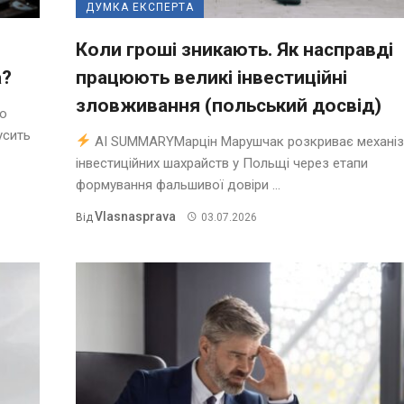
ДУМКА ЕКСПЕРТА
Коли гроші зникають. Як насправді
а?
працюють великі інвестиційні
зловживання (польський досвід)
о
усить
AI SUMMARYМарцін Марушчак розкриває механі
інвестиційних шахрайств у Польщі через етапи
формування фальшивої довіри ...
Vlasnasprava
Від
03.07.2026