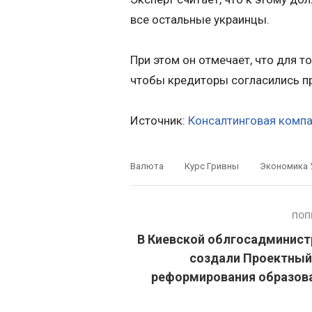
все остальные украинцы.
При этом он отмечает, что для т
чтобы кредиторы согласились пр
Источник:
Консалтинговая компа
Валюта
Курс Гривны
Экономика 
ПОП
В Киевской облгосадминист
создали Проектный
реформирования образова