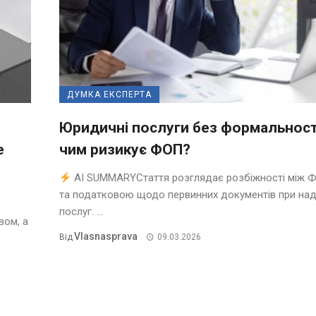
ДУМКА ЕКСПЕРТА
Юридичні послуги без формальност
е
чим ризикує ФОП?
AI SUMMARYСтаття розглядає розбіжності між 
та податковою щодо первинних документів при над
послуг. ...
вом, а
Vlasnasprava
Від
09.03.2026