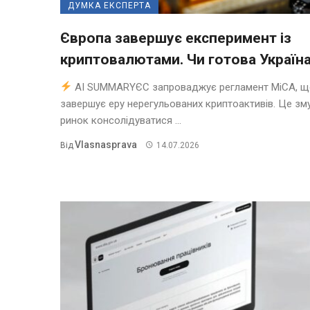
ДУМКА ЕКСПЕРТА
Європа завершує експеримент із
криптовалютами. Чи готова Україн
AI SUMMARYЄС запроваджує регламент MiCA, щ
завершує еру нерегульованих криптоактивів. Це зм
ринок консолідуватися ...
Vlasnasprava
Від
14.07.2026