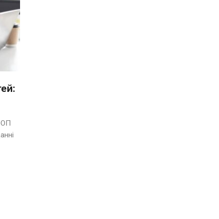
ей:
ФОП
анні