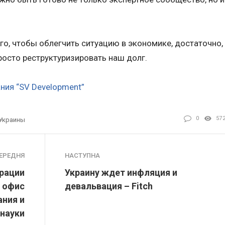
ого, чтобы облегчить ситуацию в экономике, достаточно,
осто реструктуризировать наш долг.
ния “SV Development”
0
57
Украины
ЕРЕДНЯ
НАСТУПНА
рации
Украину ждет инфляция и
 офис
девальвация – Fitch
ния и
науки