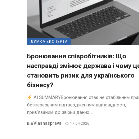
ДУМКА ЕКСПЕРТА
Бронювання співробітників: Що
насправді змінює держава і чому ц
становить ризик для українського
бізнесу?
AI SUMMARYБронювання стає не стабільним пра
безперервним підтвердженням відповідності,
прив’язаним до звірки даних ...
Vlasnasprava
Від
17.04.2026