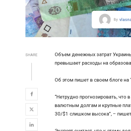
vlasn
By
Объем денежных затрат Украины
SHARE
превышает расходы на образова
Об этом пишет в своем блоге на
“Нетрудно прогнозировать, что 
валютным долгам и крупные плат
30/$1 слишком высока”, – пишет
Эксперт считает, что к этому до