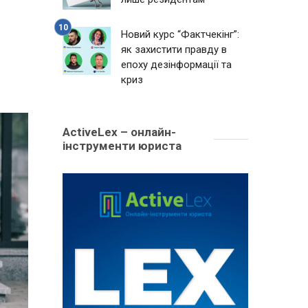
Новий курс “Фактчекінг”:
як захистити правду в
епоху дезінформації та
криз
ActiveLex – онлайн-
інструменти юриста