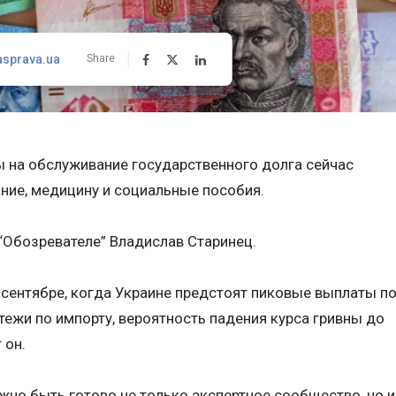
asprava.ua
Share
 на обслуживание государственного долга сейчас
ние, медицину и социальные пособия.
 “Обозревателе” Владислав Старинец.
в сентябре, когда Украине предстоят пиковые выплаты п
ежи по импорту, вероятность падения курса гривны до
 он.
лжно быть готово не только экспертное сообщество, но и