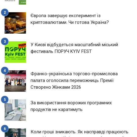
Європа завершує експеримент із
криптовалютами. Чи готова Україна?
У Києві відбудеться масштабний міський
фестиваль ПОРУЧ KYIV FEST
Франко-українська торгово-промислова
палата оголосила переможниць Премії
Створено Жінками 2026
За використання ворожих програмних
продуктів не каратимуть
Коли гроші зникають. Як насправді працюють