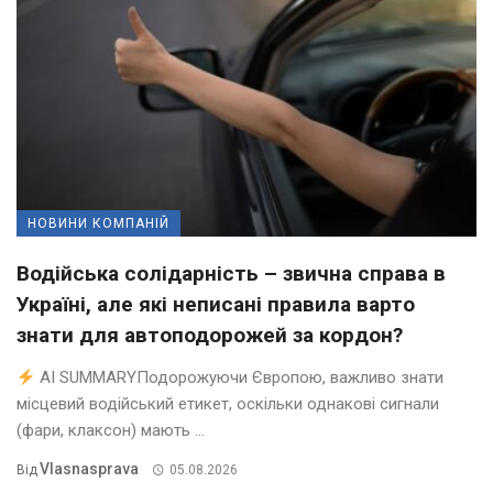
НОВИНИ КОМПАНІЙ
Водійська солідарність – звична справа в
Україні, але які неписані правила варто
знати для автоподорожей за кордон?
AI SUMMARYПодорожуючи Європою, важливо знати
місцевий водійський етикет, оскільки однакові сигнали
(фари, клаксон) мають ...
Vlasnasprava
Від
05.08.2026