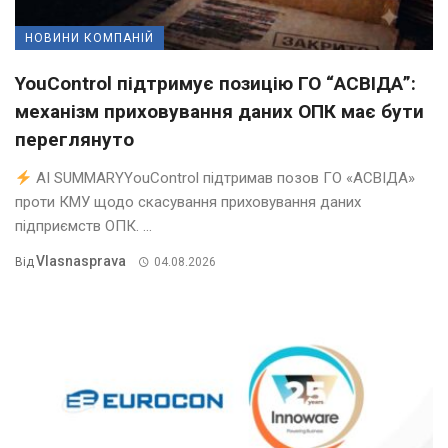
НОВИНИ КОМПАНІЙ
YouControl підтримує позицію ГО “АСВІДА”:
механізм приховування даних ОПК має бути
переглянуто
AI SUMMARYYouControl підтримав позов ГО «АСВІДА»
проти КМУ щодо скасування приховування даних
підприємств ОПК. ...
Vlasnasprava
Від
04.08.2026