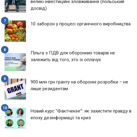
великі інвестиційні зловживання (польський
досвід)
10 заборон у процесі органічного виробництва
Пільга з ПДВ для оборонних товарів не
залежить від того, хто їх оплачує
900 млн грн гранту на оборонні розробки – не
лише резидентам
Новий курс “Фактчекінг”: як захистити правду в
епоху дезінформації та криз