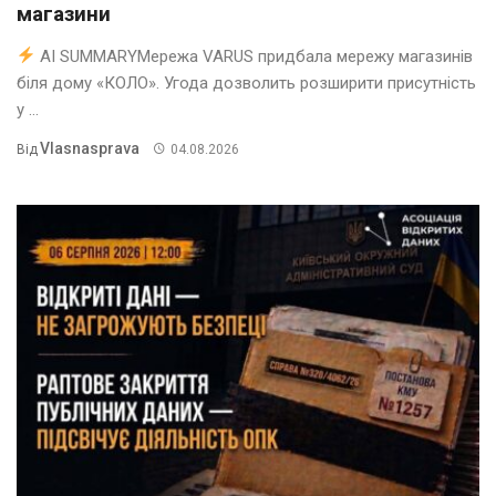
магазини
AI SUMMARYМережа VARUS придбала мережу магазинів
біля дому «КОЛО». Угода дозволить розширити присутність
у ...
Vlasnasprava
Від
04.08.2026