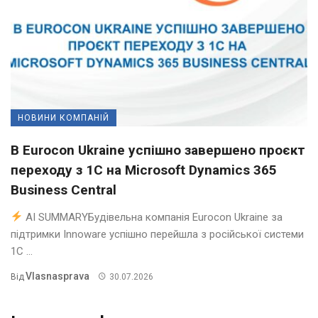
НОВИНИ КОМПАНІЙ
В Eurocon Ukraine успішно завершено проєкт
переходу з 1С на Microsoft Dynamics 365
Business Central
AI SUMMARYБудівельна компанія Eurocon Ukraine за
підтримки Innoware успішно перейшла з російської системи
1С ...
Vlasnasprava
Від
30.07.2026