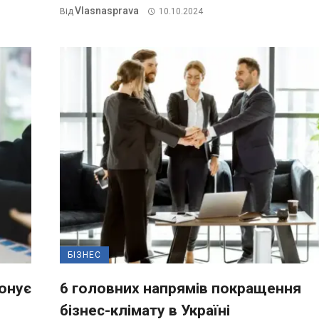
Vlasnasprava
Від
10.10.2024
БІЗНЕС
понує
6 головних напрямів покращення
бізнес-клімату в Україні