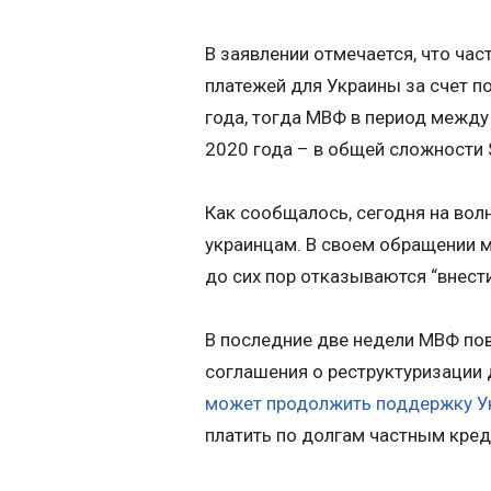
В заявлении отмечается, что ча
платежей для Украины за счет п
года, тогда МВФ в период между
2020 года – в общей сложности 
Как сообщалось, сегодня на вол
украинцам. В своем обращении 
до сих пор отказываются “внест
В последние две недели МВФ по
соглашения о реструктуризации 
может продолжить поддержку У
платить по долгам частным кре