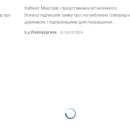
)
Кабінет Міністрів і представники вітчизняного
д про
бізнесу підписали заяву про поглиблення співпраці 
державою і підприємцями для покращення ...
Vlasnasprava
Від
04.03.2024