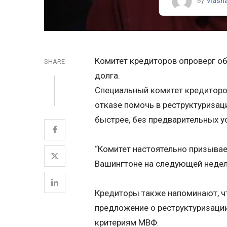
vlasn
By
Комитет кредиторов опроверг об
SHARE
долга.
Специальный комитет кредиторо
отказе помочь в реструктуризац
быстрее, без предварительных у
“Комитет настоятельно призывае
Вашингтоне на следующей неделе
Кредиторы также напоминают, ч
предложение о реструктуризации
критериям МВФ.