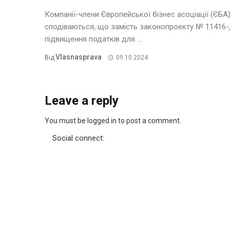
Компанії-члени Європейської бізнес асоціації (ЄБА
сподіваються, що замість законопроекту № 11416-
підвищення податків для ...
Vlasnasprava
Від
09.10.2024
Leave a reply
You must be logged in to post a comment.
Social connect:
АНАЛІТИКА
НЕРУХОМІСТЬ
РІЗНЕ