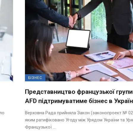
БІЗНЕС
Представництво французької групи
AFD підтримуватиме бізнес в Україн
ало
Верховна Рада прийняла Закон (законопроект № 02
яким ратифіковано Угоду між Урядом України та Ур
Французької ...