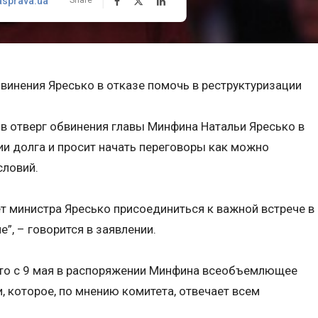
asprava.ua
винения Яресько в отказе помочь в реструктуризации
в отверг обвинения главы Минфина Натальи Яресько в
ии долга и просит начать переговоры как можно
словий.
т министра Яресько присоединиться к важной встрече в
”, – говорится в заявлении.
то с 9 мая в распоряжении Минфина всеобъемлющее
, которое, по мнению комитета, отвечает всем