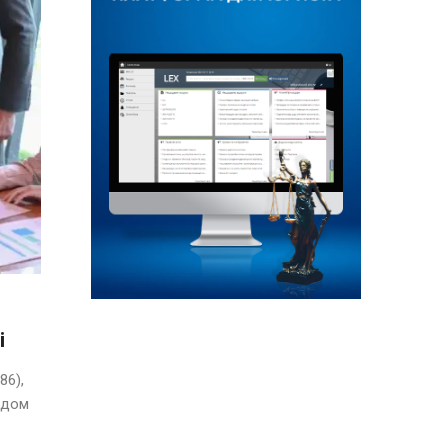
і
86),
ядом