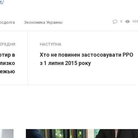
t/
0
65
осдолга
Экономика Украины
ЕРЕДНЯ
НАСТУПНА
ртир в
Хто не повинен застосовувати РРО
близко
з 1 липня 2015 року
режью