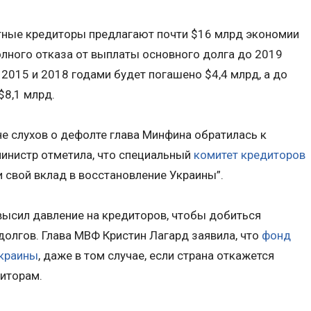
стные кредиторы предлагают почти $16 млрд экономии
олного отказа от выплаты основного долга до 2019
 2015 и 2018 годами будет погашено $4,4 млрд, а до
$8,1 млрд.
не слухов о дефолте глава Минфина обратилась к
министр отметила, что специальный
комитет кредиторов
и свой вклад в восстановление Украины”.
высил давление на кредиторов, чтобы добиться
долгов. Глава МВФ Кристин Лагард заявила, что
фонд
краины
, даже в том случае, если страна откажется
диторам.