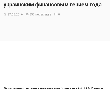
украинским финансовым гением года
27.05.2016
557 переглядів
0
Выпускник днепропетровской школы № 118 Дэвид
Эзекели признан финансовым гением 2016 года
среди украинских школьников. За победу в
национальной финансовой олимпиаде школьник