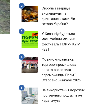
Європа завершує
експеримент із
криптовалютами. Чи
готова Україна?
У Києві відбудеться
масштабний міський
фестиваль ПОРУЧ KYIV
FEST
Франко-українська
торгово-промислова
палата оголосила
переможниць Премії
Створено Жінками 2026
За використання ворожих
програмних продуктів не
каратимуть