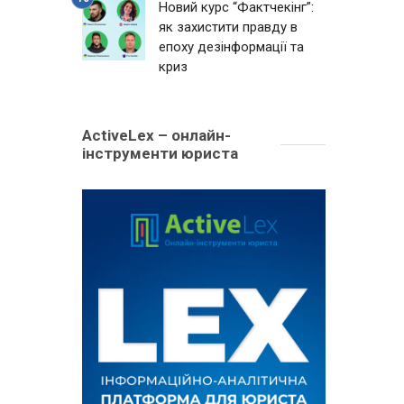
Новий курс “Фактчекінг”:
як захистити правду в
епоху дезінформації та
криз
ActiveLex – онлайн-
інструменти юриста