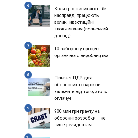
Коли гроші зникають. Як
насправді працюють
великі інвестиційні
зловживання (польський
досвід)
10 заборон у процесі
органічного виробництва
Пільга з ПДВ для
оборонних товарів не
залежить від того, хто їх
оплачує
900 млн грн гранту на
оборонні розробки – не
лише резидентам