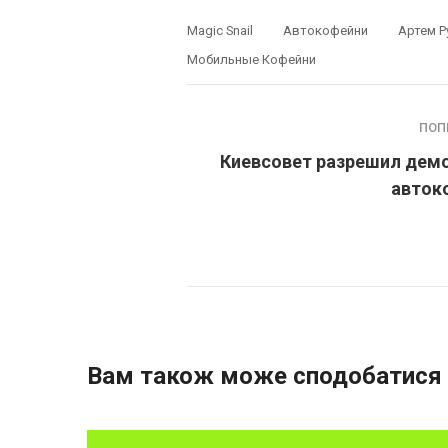
Magic Snail
Автокофейни
Артем 
Мобильные Кофейни
ПОП
Киевсовет разрешил дем
авток
Вам також може сподобатися