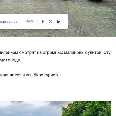
asprava.ua
Share
умилением смотрят на огромных малиновых улиток. Эту
му городу.
ывающиеся в улыбках туристы.