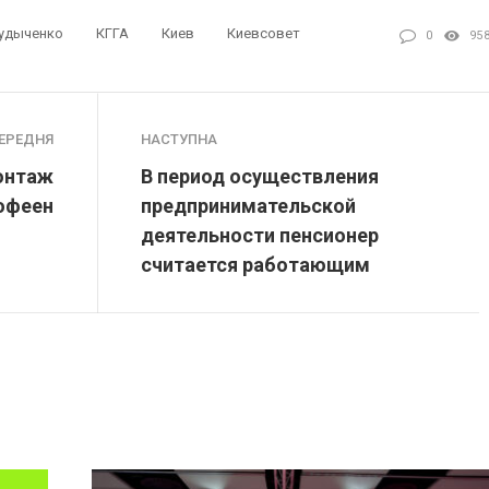
Рудыченко
КГГА
Киев
Киевсовет
0
95
ЕРЕДНЯ
НАСТУПНА
онтаж
В период осуществления
офеен
предпринимательской
деятельности пенсионер
считается работающим