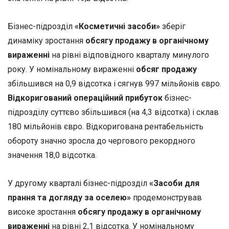
Бізнес-підрозділ
«Косметичні засоби»
зберіг
динаміку зростання
обсягу продажу в органічному
вираженні
на рівні відповідного кварталу минулого
року. У номінальному вираженні
обсяг продажу
збільшився на 0,9 відсотка і сягнув 997 мільйонів євро.
Відкоригований операційний прибуток
бізнес-
підрозділу суттєво збільшився (на 4,3 відсотка) і склав
180 мільйонів євро. Відкоригована рентабельність
обороту значно зросла до чергового рекордного
значення 18,0 відсотка.
У другому кварталі бізнес-підрозділ
«Засоби для
прання та догляду за оселею»
продемонстрував
високе зростання
обсягу продажу в органічному
вираженні
на рівні 2,1 відсотка. У номінальному