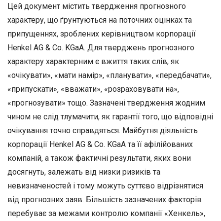
Цей документ містить твердження прогнозного
характеру, що ґрунтуються на поточних оцінках та
припущеннях, зроблених керівництвом корпорації
Henkel AG & Co. KGaA. Для тверджень прогнозного
характеру характерним є вжиття таких слів, як
«очікувати», «мати намір», «планувати», «передбачати»,
«припускати», «вважати», «розраховувати на»,
«прогнозувати» тощо. Зазначені твердження жодним
чином не слід тлумачити, як гарантії того, що відповідні
очікування точно справдяться. Майбутня діяльність
корпорації Henkel AG & Co. KGaA та її афілійованих
компаній, а також фактичні результати, яких вони
досягнуть, залежать від низки ризиків та
невизначеностей і тому можуть суттєво відрізнятися
від прогнозних заяв. Більшість зазначених факторів
перебуває за межами контролю компанії «Хенкель»,