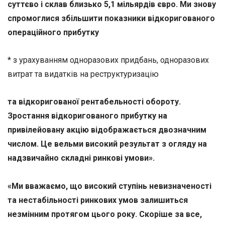
суттєво і склав близько 5,1 мільярдів євро. Ми знову
спромоглися збільшити показники відкоригованого
операційного прибутку
* з урахуванням одноразових придбань, одноразових
витрат та видатків на реструктуризацію
та відкоригованої рентабельності обороту.
Зростання відкоригованого прибутку на
привілейовану акцію відображається двозначним
числом. Це вельми високий результат з огляду на
надзвичайно складні ринкові умови».
«
Ми вважаємо, що високий ступінь невизначеності
та нестабільності ринкових умов залишиться
незмінним протягом цього року
. Скоріше за все,