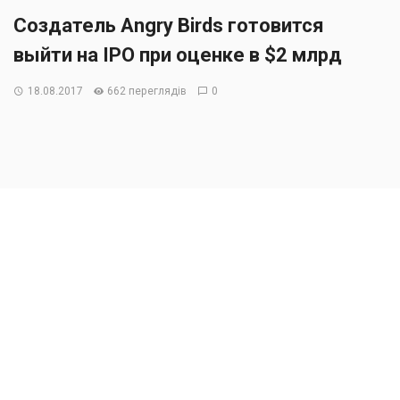
Создатель Angry Birds готовится
выйти на IPO при оценке в $2 млрд
18.08.2017
662 переглядів
0
Компания Rovio намерена в следующем месяце выйти