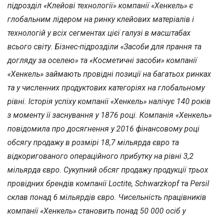
підрозділ «Клейові технології» компанії «Хенкель» є
глобальним лідером на ринку клейових матеріалів і
технологій у всіх сегментах цієї галузі в масштабах
всього світу. Бізнес-підрозділи «Засоби для прання та
догляду за оселею» та «Косметичні засоби» компанії
«Хенкель» займають провідні позиції на багатьох ринках
та у численних продуктових категоріях на глобальному
рівні. Історія успіху компанії «Хенкель» налічує 140 років
з моменту її заснування у 1876 році. Компанія «Хенкель»
повідомила про досягнення у 2016 фінансовому році
обсягу продажу в розмірі 18,7 мільярда євро та
відкоригованого операційного прибутку на рівні 3,2
мільярда євро. Сукупний обсяг продажу продукції трьох
провідних брендів компанії Loctite, Schwarzkopf та Persil
склав понад 6 мільярдів євро. Чисельність працівників
компанії «Хенкель» становить понад 50 000 осіб у