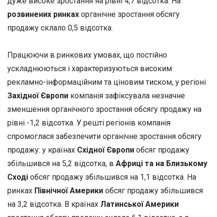
дуже високе зростання на рівні 4,7 відсотка. На
розвинених ринках
органічне зростання обсягу
продажу склало 0,5 відсотка.
Працюючи в ринкових умовах, що постійно
ускладнюються і характеризуються високим
рекламно-інформаційним та ціновим тиском, у регіоні
Західної Європи
компанія зафіксувала незначне
зменшення органічного зростання обсягу продажу на
рівні -1,2 відсотка. У решті регіонів компанія
спромоглася забезпечити органічне зростання обсягу
продажу: у країнах
Східної Європи
обсяг продажу
збільшився на 5,2 відсотка, в
Африці та на Близькому
Сході
обсяг продажу збільшився на 1,1 відсотка. На
ринках
Північної Америки
обсяг продажу збільшився
на 3,2 відсотка. В країнах
Латинської Америки