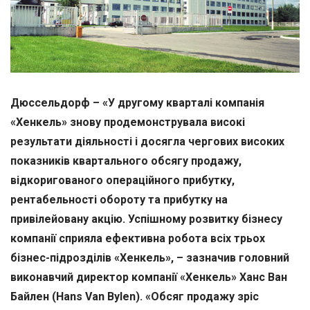
Дюссельдорф
– «У другому кварталі компанія
«Хенкель» знову продемонструвала високі
результати діяльності і досягла чергових високих
показників квартального обсягу продажу,
відкоригованого операційного прибутку,
рентабельності обороту та прибутку на
привілейовану акцію
. Успішному розвитку бізнесу
компанії сприяла ефективна робота всіх трьох
бізнес-підрозділів «Хенкель», – зазначив головний
виконавчий директор
компан
ії «Хенкель» Ханс Ван
Байлен (
Hans
Van
Bylen
). «Обсяг продажу зріс