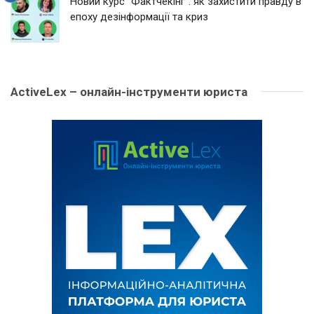
Новий курс “Фактчекінг”: як захистити правду в
епоху дезінформації та криз
ActiveLex – онлайн-інструменти юриста