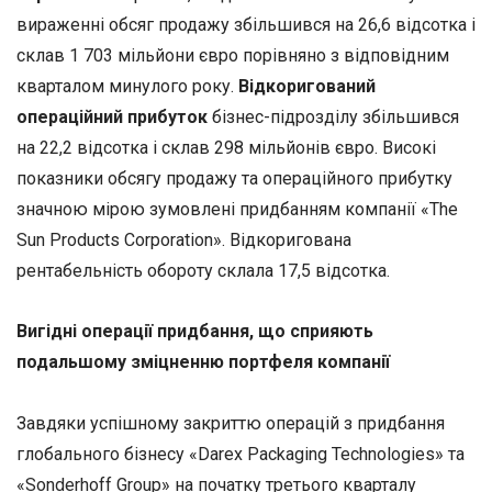
вираженні обсяг продажу збільшився на 26,6 відсотка і
склав 1 703 мільйони євро порівняно з відповідним
кварталом минулого року.
Відкоригований
операційний прибуток
бізнес-підрозділу збільшився
на 22,2 відсотка і склав 298 мільйонів євро. Високі
показники обсягу продажу та операційного прибутку
значною мірою зумовлені придбанням компанії «The
Sun Products Corporation». Відкоригована
рентабельність обороту склала 17,5 відсотка.
Вигідні операції придбання, що сприяють
подальшому зміцненню портфеля компанії
Завдяки успішному закриттю операцій з придбання
глобального бізнесу «Darex Packaging Technologies» та
«Sonderhoff Group» на початку третього кварталу