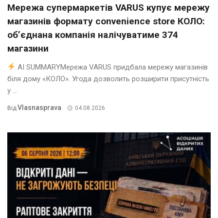
Мережа супермаркетів VARUS купує мережу
магазинів формату convenience store КОЛО:
об’єднана компанія налічуватиме 374
магазини
AI SUMMARYМережа VARUS придбала мережу магазинів
біля дому «КОЛО». Угода дозволить розширити присутність
у ...
Vlasnasprava
Від
04.08.2026