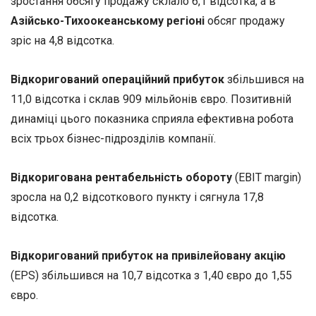
зростання обсягу продажу склало 6,1 відсотка, а в
Азійсько-Тихоокеанському регіоні
обсяг продажу
зріс на 4,8 відсотка.
Відкоригований операційний прибуток
збільшився на
11,0 відсотка і склав 909 мільйонів євро. Позитивній
динаміці цього показника сприяла ефективна робота
всіх трьох бізнес-підрозділів компанії.
Відкоригована рентабельність обороту
(EBIT margin)
зросла на 0,2 відсоткового пункту і сягнула 17,8
відсотка.
Відкоригований прибуток на привілейовану акцію
(EPS) збільшився на 10,7 відсотка з 1,40 євро до 1,55
євро.