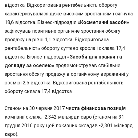
відсотка. Відкоригована рентабельність обороту
характеризувалася дуже високим зростанням і сягнула
18,6 відсотка. Бізнес-підрозділ
«Косметичні засоби»
зафіксував позитивне органічне зростання обсягу
продажу на рівні 1,1 відсотка. Відкоригована
рентабельність обороту суттєво зросла і склала 17,4
відсотка. Бізнес-підрозділ
«Засоби для прання та
догляду за оселею»
продемонстрував стабільне
зростання обсягу продажу в органічному вираженні у
розмірі 2,5 відсотка. Відкоригована рентабельність
обороту склала 17,4 відсотка.
Станом на 30 червня 2017
чиста фінансова позиція
компанії склала -2,342 мільярди євро (станом на 31
грудня 2016 року цей показник складав -2,301 мільярд
євро).