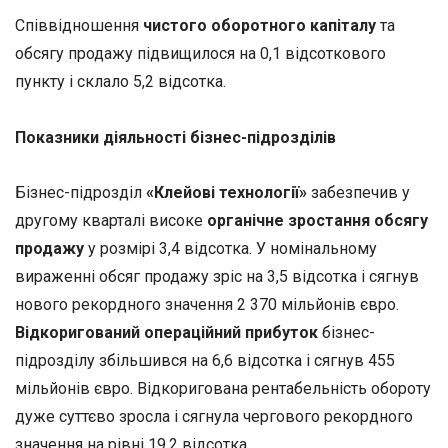
Співвідношення
чистого оборотного капіталу
та
обсягу продажу підвищилося на 0,1 відсоткового
пункту і склало 5,2 відсотка.
Показники діяльності бізнес-підрозділів
Бізнес-підрозділ
«Клейові технології»
забезпечив у
другому кварталі високе
органічне зростання обсягу
продажу
у розмірі 3,4 відсотка. У номінальному
вираженні обсяг продажу зріс на 3,5 відсотка і сягнув
нового рекордного значення 2 370 мільйонів євро.
Відкоригований операційний прибуток
бізнес-
підрозділу збільшився на 6,6 відсотка і сягнув 455
мільйонів євро. Відкоригована рентабельність обороту
дуже суттєво зросла і сягнула чергового рекордного
значення на рівні 19,2 відсотка.