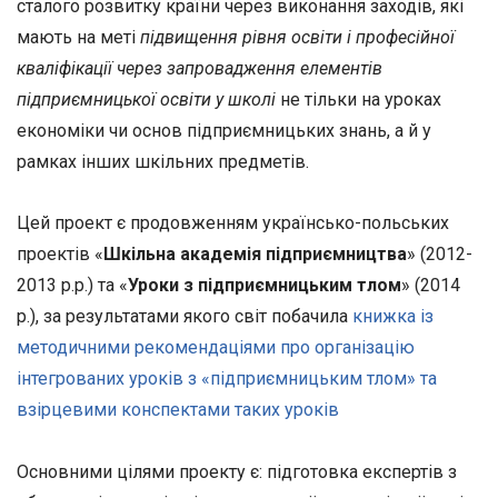
сталого розвитку країни через виконання заходів, які
мають на меті
підвищення рівня освіти і професійної
кваліфікації через запровадження елементів
підприємницької освіти у школі
не тільки на уроках
економіки чи основ підприємницьких знань, а й у
рамках інших шкільних предметів.
Цей проект є продовженням українсько-польських
проектів «
Шкільна академія підприємництва
» (2012-
2013 р.р.) та «
Уроки з підприємницьким тлом
» (2014
р.), за результатами якого світ побачила
книжка із
методичними рекомендаціями про організацію
інтегрованих уроків з «підприємницьким тлом» та
взірцевими конспектами таких уроків
Основними цілями проекту є: підготовка експертів з