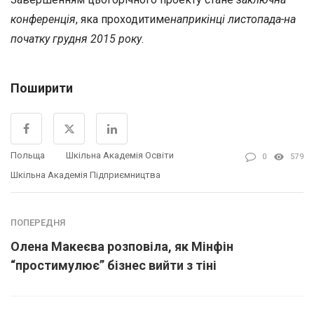
конференція
, яка проходитиме
наприкінці листопада-на
початку грудня 2015 року
.
Поширити
Польща
Шкільнa Академія Освіти
0
579
Шкільна Академія Підприємництва
ПОПЕРЕДНЯ
Олена Макеєва розповіла, як Мінфін
“простимулює” бізнес вийти з тіні