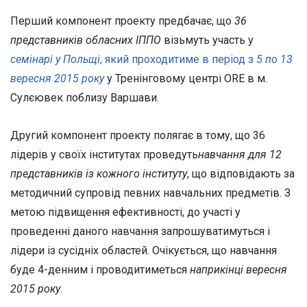
Перший компонент проекту предбачає, що
36
представників обласних ІППО
візьмуть участь у
семінарі у Польщі
, який проходитиме в період з
5 по 13
вересня 2015 року
у Тренінговому центрі ORE в м.
Сулєювек поблизу Варшави.
Другий компонент проекту полягає в тому, що 36
лідерів у своїх інститутах проведуть
навчання для 12
представників
із кожного інститут
у
, що відповідають за
методичний супровід певних навчальних предметів. З
метою підвищення ефективності, до участі у
проведенні даного навчання запрошуватимуться і
лідери із сусідніх областей. Очікується, що навчання
буде 4-денним і проводитиметься
наприкінці вересня
2015 року
.