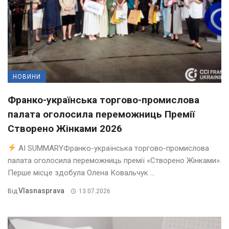
НОВИНИ
Франко-українська торгово-промислова
палата оголосила переможниць Премії
Створено Жінками 2026
AI SUMMARYФранко-українська торгово-промислова
палата оголосила переможниць премії «Створено Жінками».
Перше місце здобула Олена Ковальчук ...
Vlasnasprava
Від
13.07.2026