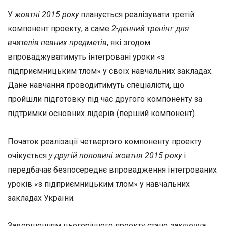
У
жовтні 2015 року
планується реалізувати третій
компонент проекту, а саме
2-денний тренінг для
вчителів певних предметів
, які згодом
впроваджуватимуть інтегровані уроки «з
підприємницьким тлом» у своїх навчальних закладах.
Дане навчання проводитимуть спеціалісти, що
пройшли підготовку під час другого компоненту за
підтримки основних лідерів (перший компонент).
Початок реалізації четвертого компоненту проекту
очікується
у другій половині жовтня 2015 року
і
передбачає безпосереднє впровадження інтегрованих
уроків «з підприємницьким тлом» у навчальних
закладах України.
Завершенням цьогорічного проекту стане
заключна