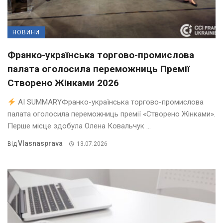
НОВИНИ
Франко-українська торгово-промислова
палата оголосила переможниць Премії
Створено Жінками 2026
AI SUMMARYФранко-українська торгово-промислова
палата оголосила переможниць премії «Створено Жінками».
Перше місце здобула Олена Ковальчук ...
Vlasnasprava
Від
13.07.2026