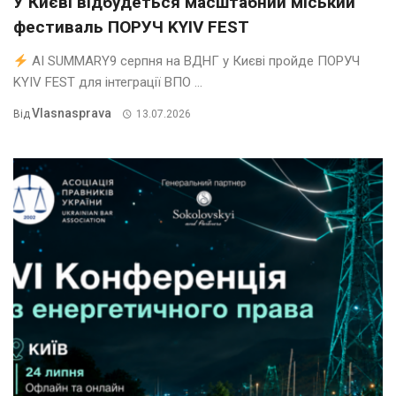
У Києві відбудеться масштабний міський
фестиваль ПОРУЧ KYIV FEST
AI SUMMARY9 серпня на ВДНГ у Києві пройде ПОРУЧ
KYIV FEST для інтеграції ВПО ...
Vlasnasprava
Від
13.07.2026