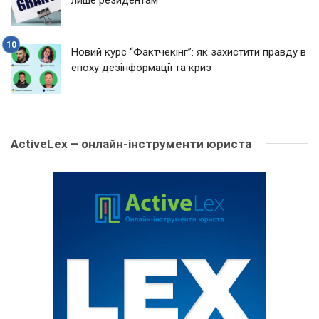
Новий курс “Фактчекінг”: як захистити правду в
епоху дезінформації та криз
ActiveLex – онлайн-інструменти юриста