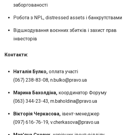
заборгованості
Робота з NPL, distressed assets і банкрутствами
Відшкодування воєнних збитків і захист прав
інвесторів
Контакти:
Наталiя Булко,
оплата участі
(067) 238-83-08,
n.bulko@pravo.ua
Марина Бахолдіна
,
координатор Форуму
(063) 344-23-43,
m.baholdina@pravo.ua
Вікторія Черкасова,
івент-менеджер
(097) 616-76-19,
v.cherkasova@pravo.ua
Мар’яна Скорук,
керівник івент-відділу