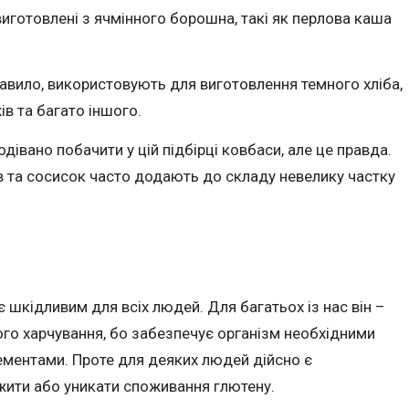
виготовлені з ячмінного борошна, такі як перлова каша
вило, використовують для виготовлення темного хліба,
жів та багато іншого.
івано побачити у цій підбірці ковбаси, але це правда.
 та сосисок часто додають до складу невелику частку
 шкідливим для всіх людей. Для багатьох із нас він –
го харчування, бо забезпечує організм необхідними
ементами. Проте для деяких людей дійсно є
жити або уникати споживання глютену.