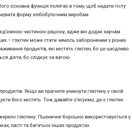
Його основна функція полягає в тому, щоб надати тісту
имувати форму хлібобулочним виробам.
від’ємною частиною раціону, адже він додає харчам
ших – глютен може стати чимось забороненим з різних
вживання продуктів, які містять глютен, бо це шкідливо
ься дієти, бо слідкує за вагою.
продуктів. Якщо ви прагнете уникнути глютену у своїй
дукти його містять. Тож давайте з’ясуємо, де є глютен:
жерело глютену. Пшеничне борошно використовується у
ках, пасті та багатьох інших продуктах.