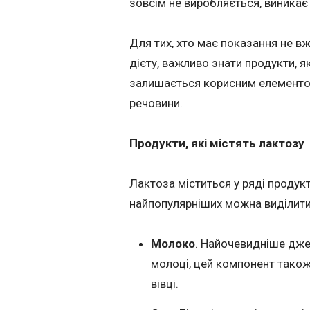
зовсім не виробляється, виникає
Для тих, хто має показання не в
дієту, важливо знати продукти, я
залишається корисним елементом
речовини.
Продукти, які містять лактозу
Лактоза міститься у ряді продук
найпопулярніших можна виділити 
Молоко
. Найочевидніше джер
молоці, цей компонент також 
вівці.