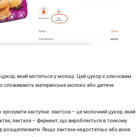
укор, який міститься у молоці. Цей цукор є ключовим
які споживають материнське молоко або дитяче
 зрозуміти наступне: лактоза – це молочний цукор, який
уктах, лактаза – фермент, що виробляється в тонкому
ор розщеплювати. Якщо лактази недостатньо або вона