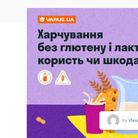
Vlas
By