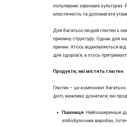
популярних зернових культурах. 
еластичність та допомагати утр
Для багатьох людей глютен є не
приємну структуру. Однак для ін
причин. Хтось відмовляється від 
для здоров’я, а хтось притримуєт
Продукти, які містять глютен
Глютен – це компонент багатьох 
дієті, важливо дізнатися, які про
Пшениця
. Найпоширеніше д
хлібобулочних виробах, тістеч