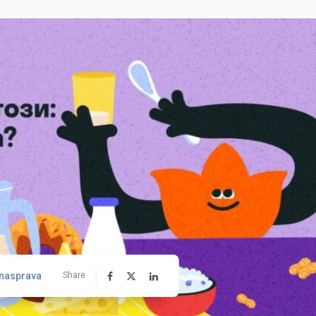
nasprava
Share