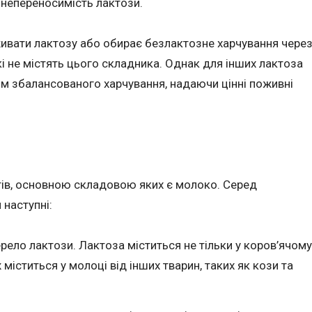
 непереносимість лактози.
живати лактозу або обирає безлактозне харчування чере
кі не містять цього складника. Однак для інших лактоза
 збалансованого харчування, надаючи цінні поживні
тів, основною складовою яких є молоко. Серед
наступні:
ело лактози. Лактоза міститься не тільки у коров’ячому
міститься у молоці від інших тварин, таких як кози та