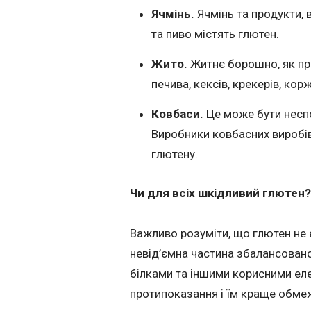
Ячмінь.
Ячмінь та продукти, 
та пиво містять глютен.
Жито.
Житнє борошно, як пра
печива, кексів, крекерів, кор
Ковбаси.
Це може бути неспод
Виробники ковбасних виробів
глютену.
Чи для всіх шкідливий глютен?
Важливо розуміти, що глютен не є
невід’ємна частина збалансовано
білками та іншими корисними ел
протипоказання і їм краще обме