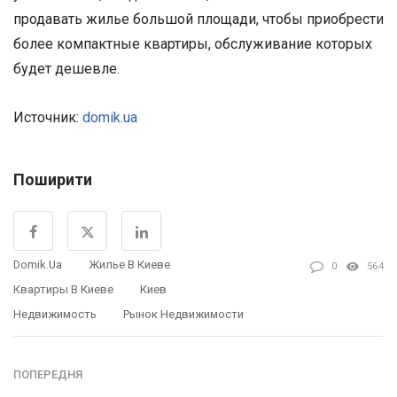
продавать жилье большой площади, чтобы приобрести
более компактные квартиры, обслуживание которых
будет дешевле.
Источник:
domik.ua
Поширити
Domik.ua
Жилье В Киеве
0
564
Квартиры В Киеве
Киев
Недвижимость
Рынок Недвижимости
ПОПЕРЕДНЯ