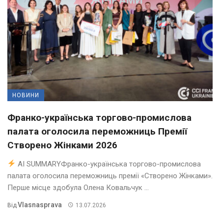
НОВИНИ
Франко-українська торгово-промислова
палата оголосила переможниць Премії
Створено Жінками 2026
AI SUMMARYФранко-українська торгово-промислова
палата оголосила переможниць премії «Створено Жінками».
Перше місце здобула Олена Ковальчук ...
Vlasnasprava
Від
13.07.2026