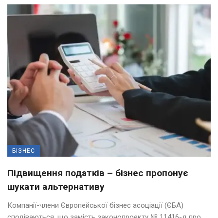
БІЗНЕС
Підвищення податків – бізнес пропонує
шукати альтернативу
Компанії-члени Європейської бізнес асоціації (ЄБА)
сподіваються, що замість законопроекту № 11416-д про