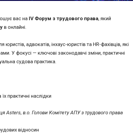
рошує вас на
IV Форум з трудового права
, який
у
в онлайні.
юристів, адвокатів, інхаус-юристів та HR-фахівців, які
ми. У фокусі — ключові законодавчі зміни, практичні
уальна судова практика.
 їх практичні наслідки
я Asters, в.о. Голови Комітету АПУ з трудового права
рудових відносин