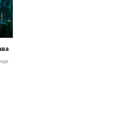
ава
веде