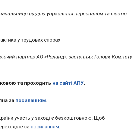
начальниця відділу управління персоналом та якістю
рактика у трудових спорах
руючий партнер АО «Роланд», заступник Голови Комітету
зковою та проходить
на сайті АПУ
.
пна за
посиланням
.
України участь у заході є безкоштовною. Щоб
переходьте за
посиланням
.