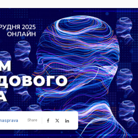
nasprava
Share