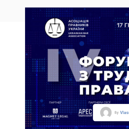
Vlas
By