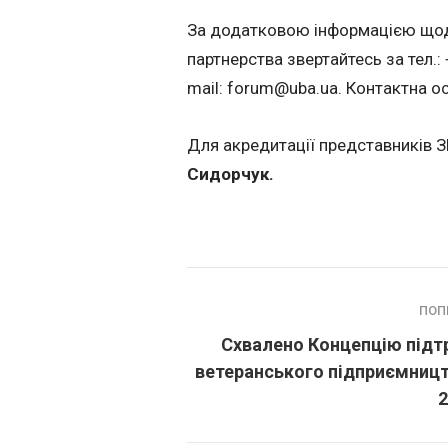
За додатковою інформацією щодо
партнерства звертайтесь за тел.:
mail:
forum@uba.ua
. Контактна о
Для акредитації представників З
Сидорчук.
ПОП
Схвалено Концепцію підт
ветеранського підприємниц
2