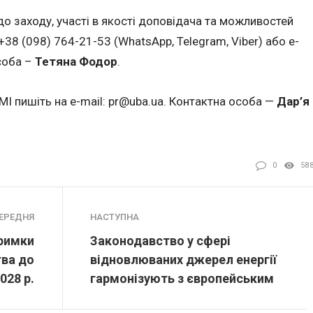
 заходу, участі в якості доповідача та можливостей
 +38 (098) 764-21-53 (WhatsApp, Telegram, Viber) або e-
соба –
Тетяна Фодор
.
МІ пишіть на e-mail:
pr@uba.ua
. Контактна особа —
Дар’я
0
58
ЕРЕДНЯ
НАСТУПНА
римки
Законодавство у сфері
тва до
відновлюваних джерел енергії
028 р.
гармонізують з європейським