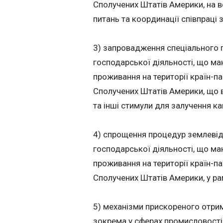
Сполучених Штатів Америки, на в
питань та координації співпраці
3) запровадження спеціального 
господарської діяльності, що ма
проживання на території країн-па
Сполучених Штатів Америки, що 
та інші стимули для залучення ка
4) спрощення процедур землевідв
господарської діяльності, що ма
проживання на території країн-па
Сполучених Штатів Америки, у рам
5) механізми прискореного отрим
зокрема у сферах промисловості,