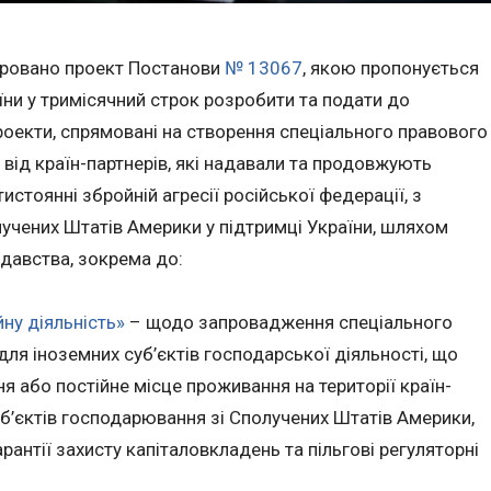
стровано проект Постанови
№ 13067
, якою пропонується
їни у тримісячний строк розробити та подати до
оекти, спрямовані на створення спеціального правового
 від країн-партнерів, які надавали та продовжують
истоянні збройній агресії російської федерації, з
учених Штатів Америки у підтримці України, шляхом
давства, зокрема до:
йну діяльність»
– щодо запровадження спеціального
для іноземних суб’єктів господарської діяльності, що
 або постійне місце проживання на території країн-
уб’єктів господарювання зі Сполучених Штатів Америки,
антії захисту капіталовкладень та пільгові регуляторні