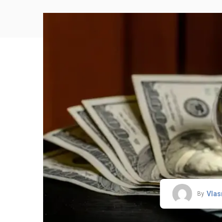
Vlas
By