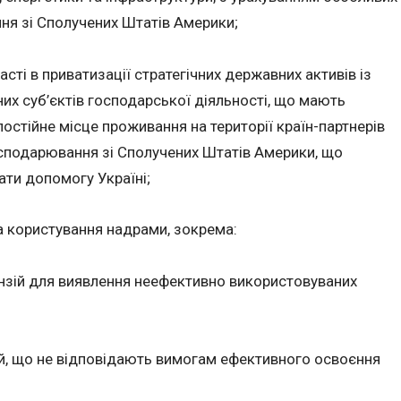
ня зі Сполучених Штатів Америки;
сті в приватизації стратегічних державних активів із
их суб’єктів господарської діяльності, що мають
остійне місце проживання на території країн-партнерів
осподарювання зі Сполучених Штатів Америки, що
ти допомогу Україні;
на користування надрами, зокрема:
ензій для виявлення неефективно використовуваних
ій, що не відповідають вимогам ефективного освоєння