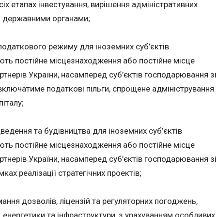
сіх етапах інвестування, вирішення адміністративних
 з державними органами;
податкового режиму для іноземних суб’єктів
ють постійне місцезнаходження або постійне місце
ртнерів України, насамперед суб’єктів господарювання зі
включатиме податкові пільги, спрощене адміністрування
піталу;
едення та будівництва для іноземних суб’єктів
ють постійне місцезнаходження або постійне місце
ртнерів України, насамперед суб’єктів господарювання зі
ках реалізації стратегічних проектів;
ання дозволів, ліцензій та регуляторних погоджень,
 енергетики та інфраструктури, з урахуванням особливих