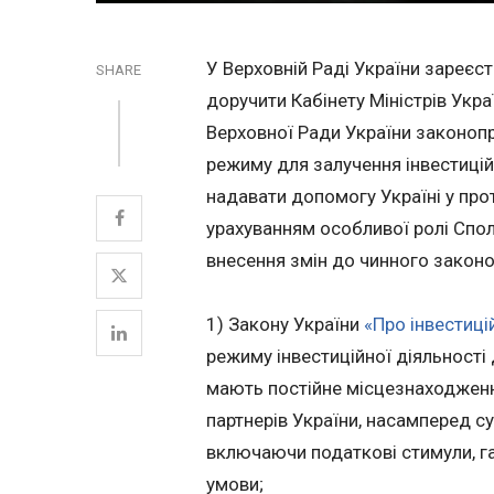
У Верховній Раді України зареє
SHARE
доручити Кабінету Міністрів Укра
Верховної Ради України законопр
режиму для залучення інвестицій
надавати допомогу Україні у прот
урахуванням особливої ролі Спол
внесення змін до чинного законо
1) Закону України
«Про інвестиці
режиму інвестиційної діяльності 
мають постійне місцезнаходження
партнерів України, насамперед с
включаючи податкові стимули, гар
умови;