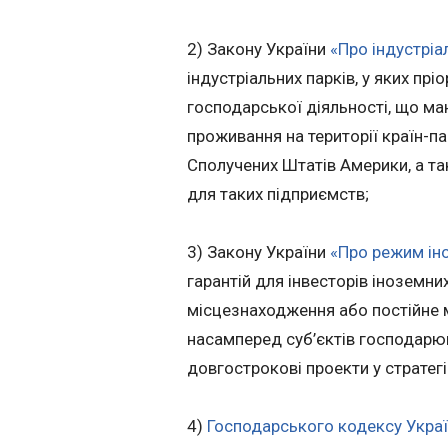
2) Закону України
«Про індустріа
індустріальних парків, у яких прі
господарської діяльності, що ма
проживання на території країн-п
Сполучених Штатів Америки, а т
для таких підприємств;
3) Закону України
«Про режим ін
гарантій для інвесторів іноземни
місцезнаходження або постійне м
насамперед суб’єктів господарюв
довгострокові проекти у стратег
4)
Господарського кодексу Укра