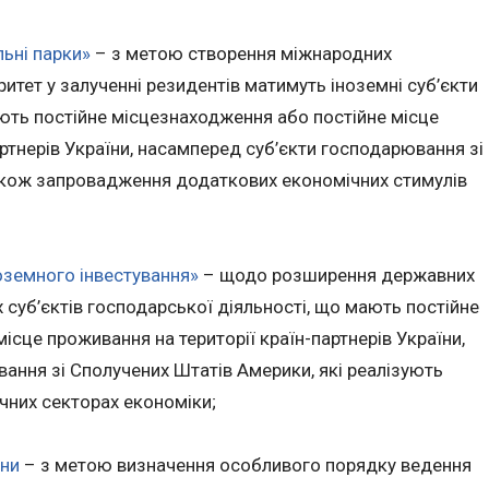
льні парки»
– з метою створення міжнародних
оритет у залученні резидентів матимуть іноземні суб’єкти
ють постійне місцезнаходження або постійне місце
артнерів України, насамперед суб’єкти господарювання зі
акож запровадження додаткових економічних стимулів
оземного інвестування»
– щодо розширення державних
х суб’єктів господарської діяльності, що мають постійне
ісце проживання на території країн-партнерів України,
ання зі Сполучених Штатів Америки, які реалізують
ічних секторах економіки;
їни
– з метою визначення особливого порядку ведення