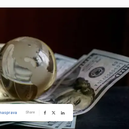
nasprava
Share