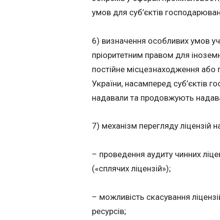
умов для суб’єктів господарюван
6) визначення особливих умов уча
пріоритетним правом для іноземн
постійне місцезнаходження або п
України, насамперед суб’єктів г
надавали та продовжують надава
7) механізм перегляду ліцензій 
– проведення аудиту чинних ліц
(«сплячих ліцензій»);
– можливість скасування ліценз
ресурсів;