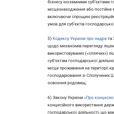
бізнесу іноземними суб’єктами г
місцезнаходження або постійне м
включаючи спрощені реєстраційні
умов для суб’єктів господарсько
5)
Кодексу України про надра
та 
щодо механізмів перегляду ліцен
використовуваних («сплячих») лі
суб’єктам господарської діяльно
місце проживання на території кр
господарювання зі Сполучених Ш
освоєння родовищ;
6) Закону України
«Про концесію
концесійного використання держа
господарської діяльності, що ма