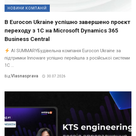
НОВИНИ КОМПАНІЙ
В Eurocon Ukraine успішно завершено проєкт
переходу з 1С на Microsoft Dynamics 365
Business Central
AI SUMMARYБудівельна компанія Eurocon Ukraine за
підтримки Innoware успішно перейшла з російської системи
1С ...
Vlasnasprava
Від
30.07.2026