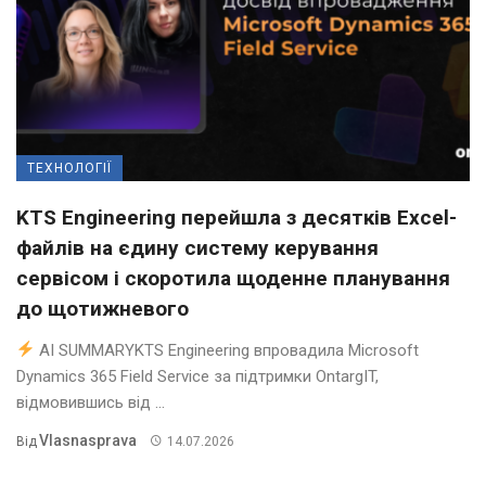
ТЕХНОЛОГІЇ
KTS Engineering перейшла з десятків Excel-
файлів на єдину систему керування
сервісом і скоротила щоденне планування
до щотижневого
AI SUMMARYKTS Engineering впровадила Microsoft
Dynamics 365 Field Service за підтримки OntargIT,
відмовившись від ...
Vlasnasprava
Від
14.07.2026