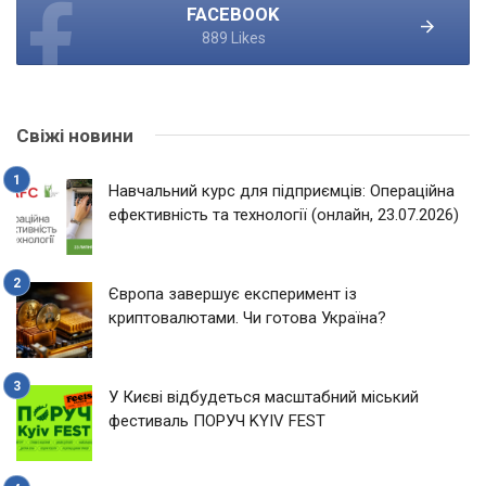
FACEBOOK
889 Likes
Свіжі новини
Навчальний курс для підприємців: Операційна
ефективність та технології (онлайн, 23.07.2026)
Європа завершує експеримент із
криптовалютами. Чи готова Україна?
У Києві відбудеться масштабний міський
фестиваль ПОРУЧ KYIV FEST