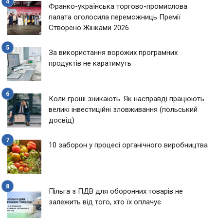
Франко-українська торгово-промислова
палата оголосила переможниць Премії
Створено Жінками 2026
За використання ворожих програмних
продуктів не каратимуть
Коли гроші зникають. Як насправді працюють
великі інвестиційні зловживання (польський
досвід)
10 заборон у процесі органічного виробництва
Пільга з ПДВ для оборонних товарів не
залежить від того, хто їх оплачує