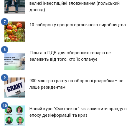
великі інвестиційні зловживання (польський
досвід)
10 заборон у процесі органічного виробництва
Пільга з ПДВ для оборонних товарів не
залежить від того, хто їх оплачує
900 млн грн гранту на оборонні розробки – не
лише резидентам
Новий курс “Фактчекінг”: як захистити правду в
епоху дезінформації та криз