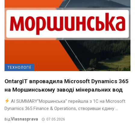
ТЕХНОЛОГІЇ
OntargIT впровадила Microsoft Dynamics 365
на Моршинському заводі мінеральних вод
AI SUMMARY"Моршинська" перейшла з 1С на Microsoft
Dynamics 365 Finance & Operations, створивши єдину ...
Vlasnasprava
Від
07.05.2026