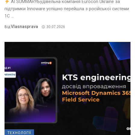
AI SUMMARYБудівельна компанія Eurocon Ukraine за
підтримки Innoware успішно перейшла з російської системи
1С ...
Vlasnasprava
Від
30.07.2026
ТЕХНОЛОГІЇ