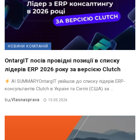
НОВИНИ КОМПАНІЙ
OntargIT посів провідні позиції в списку
лідерів ERP 2026 року за версією Clutch
AI SUMMARYOntargIT увійшов до списку лідерів ERP-
консультантів Clutch в Україні та Сіетлі (США) за ...
Vlasnasprava
Від
15.05.2026