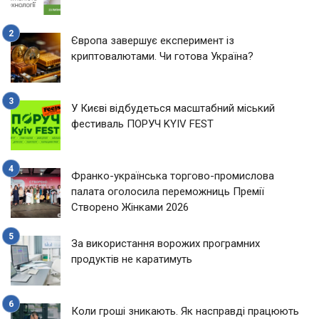
Європа завершує експеримент із
криптовалютами. Чи готова Україна?
У Києві відбудеться масштабний міський
фестиваль ПОРУЧ KYIV FEST
Франко-українська торгово-промислова
палата оголосила переможниць Премії
Створено Жінками 2026
За використання ворожих програмних
продуктів не каратимуть
Коли гроші зникають. Як насправді працюють