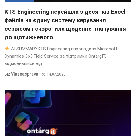
KTS Engineering перейшла з десятків Excel-
файлів на єдину систему керування
сервісом і скоротила щоденне планування
до щотижневого
AI SUMMARYKTS Engineering впровадила Microsoft
Dynamics 365 Field Service за підтримки OntargIT,
відмовившись від ...
Vlasnasprava
Від
14.07.2026