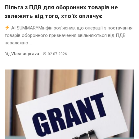
Пільга з ПДВ для оборонних товарів не
залежить від того, хто їх оплачує
AI SUMMARYМінфін роз’яснив, що операції з постачання
товарів оборонного призначення звільняються від ПДВ
незалежно ...
Vlasnasprava
Від
02.07.2026