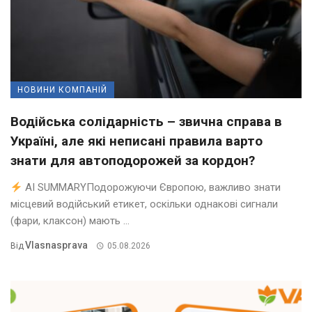
НОВИНИ КОМПАНІЙ
Водійська солідарність – звична справа в
Україні, але які неписані правила варто
знати для автоподорожей за кордон?
AI SUMMARYПодорожуючи Європою, важливо знати
місцевий водійський етикет, оскільки однакові сигнали
(фари, клаксон) мають ...
Vlasnasprava
Від
05.08.2026