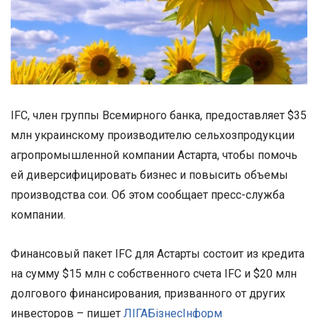
IFC, член группы Всемирного банка, предоставляет $35
млн украинскому производителю сельхозпродукции
агропромышленной компании Астарта, чтобы помочь
ей диверсифицировать бизнес и повысить объемы
производства сои. Об этом сообщает пресс-служба
компании.
Финансовый пакет IFC для Астарты состоит из кредита
на сумму $15 млн с собственного счета IFC и $20 млн
долгового финансирования, призванного от других
инвесторов – пишет
ЛIГАБiзнесIнформ