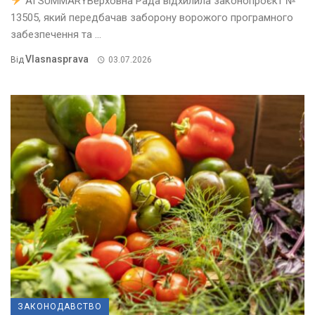
AI SUMMARYВерховна Рада відхилила законопроєкт №
13505, який передбачав заборону ворожого програмного
забезпечення та ...
Vlasnasprava
Від
03.07.2026
ЗАКОНОДАВСТВО