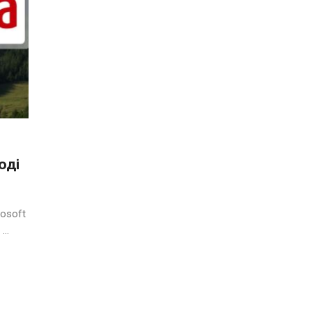
оді
osoft
..