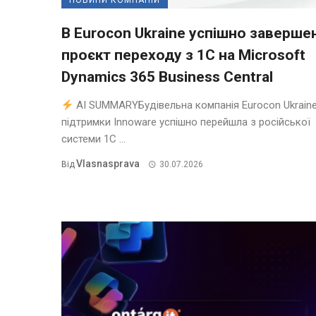
НОВИНИ КОМПАНІЙ
В Eurocon Ukraine успішно заверше
проєкт переходу з 1С на Microsoft
Dynamics 365 Business Central
AI SUMMARYБудівельна компанія Eurocon Ukraine
підтримки Innoware успішно перейшла з російської
системи 1С ...
Vlasnasprava
Від
30.07.2026