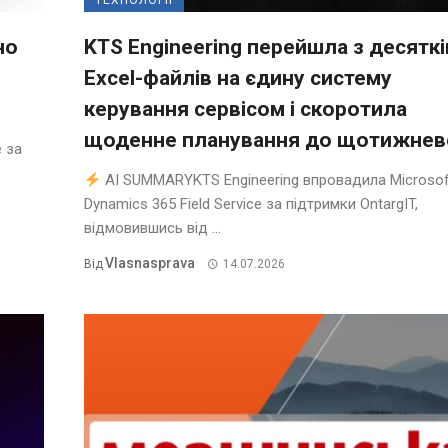
ТЕХНОЛОГІЇ
но
KTS Engineering перейшла з десяткі
Excel-файлів на єдину систему
керування сервісом і скоротила
щоденне планування до щотижнев
 за
AI SUMMARYKTS Engineering впровадила Microsof
Dynamics 365 Field Service за підтримки OntargIT,
відмовившись від ...
Vlasnasprava
Від
14.07.2026