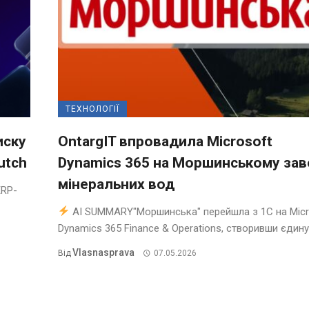
ТЕХНОЛОГІЇ
иску
OntargIT впровадила Microsoft
utch
Dynamics 365 на Моршинському зав
мінеральних вод
ERP-
AI SUMMARY"Моршинська" перейшла з 1С на Micr
Dynamics 365 Finance & Operations, створивши єдину .
Vlasnasprava
Від
07.05.2026