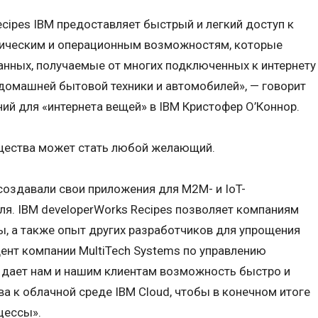
cipes IBM предоставляет быстрый и легкий доступ к
ическим и операционным возможностям, которые
нных, получаемые от многих подключенных к интернету
домашней бытовой техники и автомобилей», — говорит
ий для «интернета вещей» в IBM Кристофер О’Коннор.
щества может стать любой желающий.
 создавали свои приложения для M2M- и IoT-
ля. IBM developerWorks Recipes позволяет компаниям
, а также опыт других разработчиков для упрощения
дент компании MultiTech Systems по управлению
M дает нам и нашим клиентам возможность быстро и
а к облачной среде IBM Cloud, чтобы в конечном итоге
цессы».