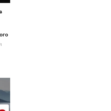
в
ого
t