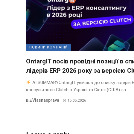
НОВИНИ КОМПАНІЙ
OntargIT посів провідні позиції в сп
лідерів ERP 2026 року за версією Cl
AI SUMMARYOntargIT увійшов до списку лідерів 
консультантів Clutch в Україні та Сіетлі (США) за ...
Vlasnasprava
Від
15.05.2026