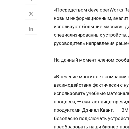
«Посредством developerWorks Re
новым информационным, аналит
используют большие массивы да
специализированных устройств, 
руководитель направления решен
На данный момент членом сооб
«В течение многих лет компании
взаимодействия фактически с ну
использовать учебные материалы
процесса, — считает вице-прези
продуктами Дэниел Квант. — IB
безопасно подключать устройств
преобразовать наши бизнес-про