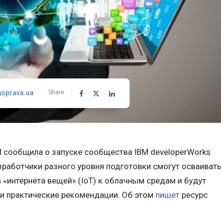
asprava.ua
Share
M сообщила о запуске сообщества IBM developerWorks
зработчики разного уровня подготовки смогут осваиват
«интернета вещей» (IoT) к облачным средам и будут
и практические рекомендации. Об этом
пишет
ресурс