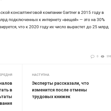
кой консалтинговой компании Gartner в 2015 году в
млрд подключенных к интернету «вещей» — это на 30%
зируется, что к 2020 году их число вырастет до 25 млрд.
0
59
ЕРЕДНЯ
НАСТУПНА
налов
Эксперты рассказали, что
тать в
изменится после отмены
льтаты
трудовых книжек
вания