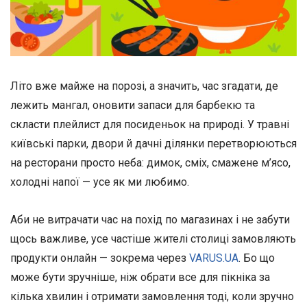
Літо вже майже на порозі, а значить, час згадати, де
лежить мангал, оновити запаси для барбекю та
скласти плейлист для посиденьок на природі. У травні
київські парки, двори й дачні ділянки перетворюються
на ресторани просто неба: димок, сміх, смажене м’ясо,
холодні напої — усе як ми любимо.
Аби не витрачати час на похід по магазинах і не забути
щось важливе, усе частіше жителі столиці замовляють
продукти онлайн — зокрема через
VARUS.UA
. Бо що
може бути зручніше, ніж обрати все для пікніка за
кілька хвилин і отримати замовлення тоді, коли зручно