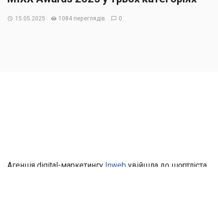
15.05.2025
1084 переглядів
0
Агенція digital-маркетингу
Inweb
увійшла до шортліста
MIXX Awards 2025. Про це повідомили організатори
премії у списку цьогорічних фіналістів.