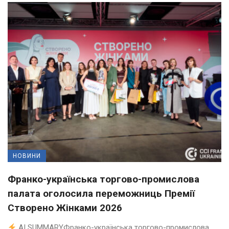
НОВИНИ
Франко-українська торгово-промислова
палата оголосила переможниць Премії
Створено Жінками 2026
AI SUMMARYФранко-українська торгово-промислова