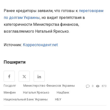
Ранее кредиторы заявили, что готовы к
переговорам
по долгам Украины
, но видит препятствия в
категоричности Министерства финансов,
возглавляемого Натальей Яресько.
Источник:
Корреспондент.net
Поширити
Госдолг
Министерство Финансов Украины
0
870
Минфин
Наталья Яресько
Нацбанк
Национальный Банк Украины
НБУ