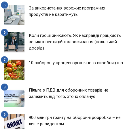
За використання ворожих програмних
продуктів не каратимуть
Коли гроші зникають. Як насправді працюють
великі інвестиційні зловживання (польський
досвід)
10 заборон у процесі органічного виробництва
Пільга з ПДВ для оборонних товарів не
залежить від того, хто їх оплачує
900 млн грн гранту на оборонні розробки – не
лише резидентам