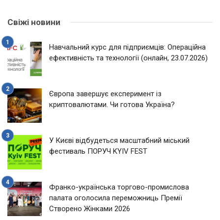
Свіжі новини
Навчальний курс для підприємців: Операційна
ефективність та технології (онлайн, 23.07.2026)
Європа завершує експеримент із
криптовалютами. Чи готова Україна?
У Києві відбудеться масштабний міський
фестиваль ПОРУЧ KYIV FEST
Франко-українська торгово-промислова
палата оголосила переможниць Премії
Створено Жінками 2026