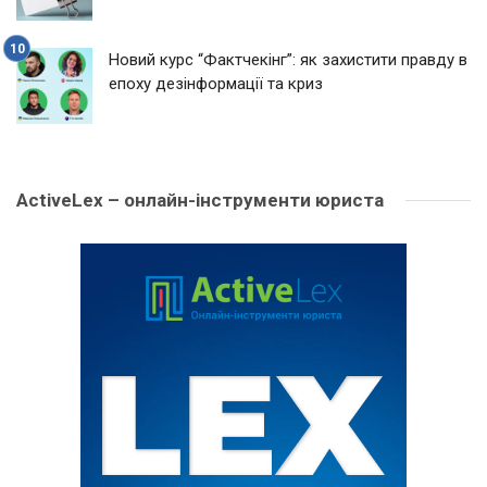
Новий курс “Фактчекінг”: як захистити правду в
епоху дезінформації та криз
ActiveLex – онлайн-інструменти юриста