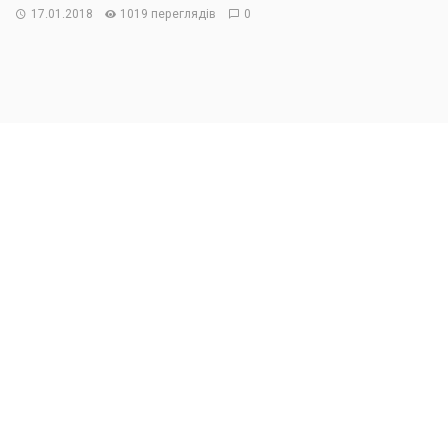
17.01.2018
1019 переглядів
0
Минимальный штраф за распитие спиртного в
публичных местах могут повысить в 20 раз
Народные депутаты предлагают существенно
ужесточить штрафные санкции
за нарушение