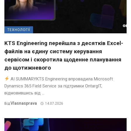
ТЕХНОЛОГІЇ
KTS Engineering перейшла з десятків Excel-
файлів на єдину систему керування
сервісом і скоротила щоденне планування
до щотижневого
AI SUMMARYKTS Engineering впровадила Microsoft
Dynamics 365 Field Service за підтримки OntargIT,
відмовившись від ...
Vlasnasprava
Від
14.07.2026