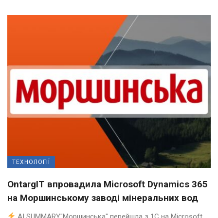
ТЕХНОЛОГІЇ
OntargIT впровадила Microsoft Dynamics 365
на Моршинському заводі мінеральних вод
AI SUMMARY"Моршинська" перейшла з 1С на Microsoft