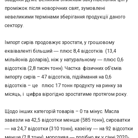
проміжок після новорічних свят, зумовлені
невеликими термінами зберігання продукції даного
сектору.
Імпорт сирів продовжує зростати, у грошовому
еквіваленті більший ― плюс 8,4 відсотків (13,4
мільйонів доларів), ніж у натуральному ― плюс 0,6
відсотків (2,8 тисяч тонн). Частка фізичних об’ємів
імпорту сирів – 47 відсотків, підіймання на 0,6
відсотків – це плюс 17 тонн продукту на ринку за
місяць, і цифра вірогідно зростатиме протягом року.
Щодо інших категорій товарів – 0 та мінус. Масла
завезли на 42,5 відсотки менше (585 тонн), сироватки
― на 24,7 відсотки (310 тонн), казеїну ― на 92 відсотки
менше (2,8 тонн), морозива ― подібно як у січні 2020-