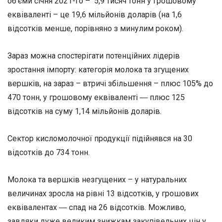
об’єми січня 2021-го – 5,9 тисяч тонн у грошовому
еквіваленті – це 19,6 мільйонів доларів (на 1,6
відсотків менше, порівняно з минулим роком).
Зараз можна спостерігати потенційних лідерів
зростання імпорту: категорія молока та згущених
вершків, на зараз – втричі збільшення – плюс 105% до
470 тонн, у грошовому еквіваленті ― плюс 125
відсотків на суму 1,14 мільйонів доларів.
Сектор кисломолочної продукції підійнявся на 30
відсотків до 734 тонн.
Молока та вершків незгущених – у натуральних
величинах зросла на рівні 13 відсотків, у грошових
еквівалентах ― спад на 26 відсотків. Можливо,
завдяки дуже великим знижкам закупівельних цін у