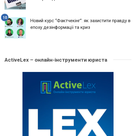
Новий курс “Фактчекінг”: як захистити правду в
епоху дезінформації та криз
ActiveLex – онлайн-інструменти юриста