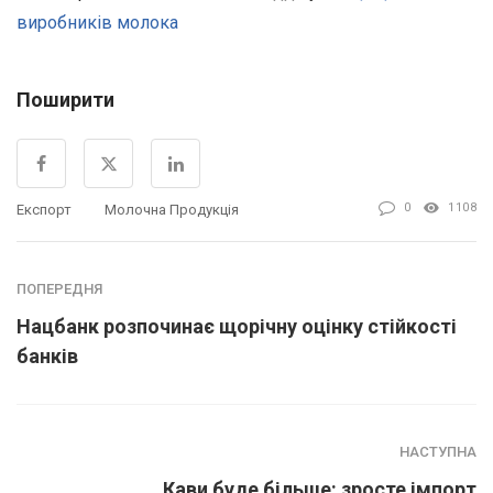
виробників молока
Поширити
0
1108
Експорт
Молочна Продукція
ПОПЕРЕДНЯ
Нацбанк розпочинає щорічну оцінку стійкості
банків
НАСТУПНА
Кави буде більше: зросте імпорт