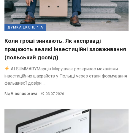
ДУМКА ЕКСПЕРТА
Коли гроші зникають. Як насправді
працюють великі інвестиційні зловживання
(польський досвід)
AI SUMMARYМарцін Марушчак розкриває механізми
інвестиційних шахрайств у Польщі через етапи формування
фальшивої довіри ...
Vlasnasprava
Від
03.07.2026