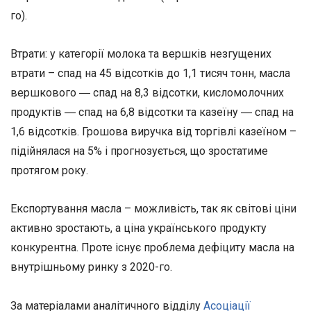
го).
Втрати: у категорії молока та вершків незгущених
втрати – спад на 45 відсотків до 1,1 тисяч тонн, масла
вершкового ― спад на 8,3 відсотки, кисломолочних
продуктів ― спад на 6,8 відсотки та казеїну ― спад на
1,6 відсотків. Грошова виручка від торгівлі казеїном –
підійнялася на 5% і прогнозується, що зростатиме
протягом року.
Експортування масла – можливість, так як світові ціни
активно зростають, а ціна українського продукту
конкурентна. Проте існує проблема дефіциту масла на
внутрішньому ринку з 2020-го.
За матеріалами аналітичного відділу
Асоціації