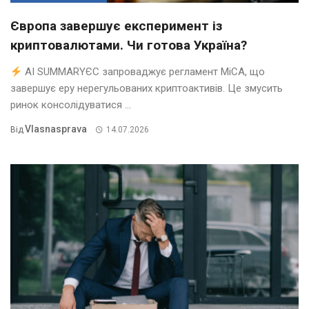
Європа завершує експеримент із
криптовалютами. Чи готова Україна?
AI SUMMARYЄС запроваджує регламент MiCA, що
завершує еру нерегульованих криптоактивів. Це змусить
ринок консолідуватися ...
Vlasnasprava
Від
14.07.2026