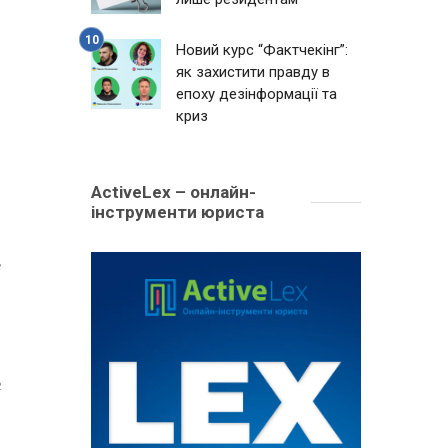
Новий курс “Фактчекінг”:
як захистити правду в
епоху дезінформації та
криз
ActiveLex – онлайн-
інструменти юриста
в
2