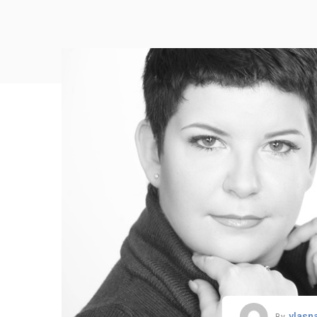
vlasn
By