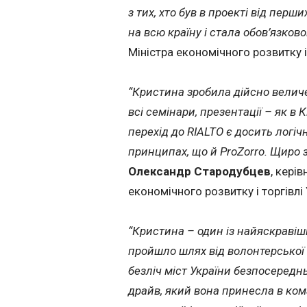
з тих, хто був в проекті від перш
на всю країну і стала обов’язко
Міністра економічного розвитку і
“Кристина зробила дійсно величе
всі семінари, презентації – як в Ки
перехід до RIALTO є досить логі
принципах, що й ProZorro. Щиро з
Олександр Стародубцев
, кері
економічного розвитку і торгівлі 
“Кристина – один із найяскравіш
пройшло шлях від волонтерської і
безліч міст України безпосереднь
драйв, який вона принесла в ком