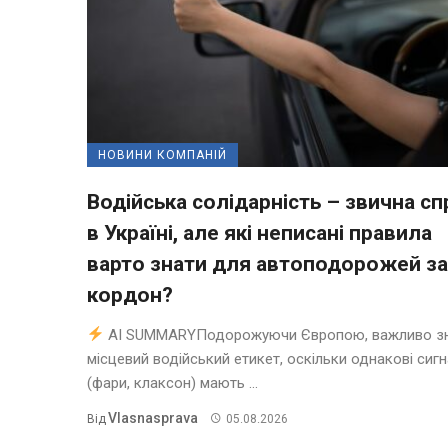
НОВИНИ КОМПАНІЙ
Водійська солідарність – звична сп
в Україні, але які неписані правила
варто знати для автоподорожей за
кордон?
AI SUMMARYПодорожуючи Європою, важливо з
місцевий водійський етикет, оскільки однакові сиг
(фари, клаксон) мають ...
Vlasnasprava
Від
05.08.2026