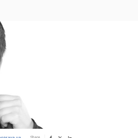
asprava.ua
Share