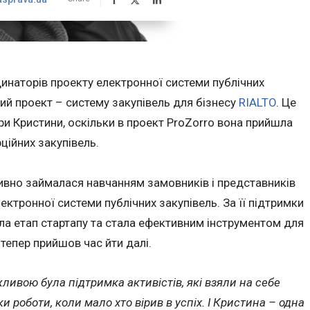
динаторів проекту електронної системи публічних
вий проект – систему закупівель для бізнесу
RIALTO
. Це
ри Кристини, оскільки в проект ProZorro вона прийшла
ційних закупівель.
ивно займалася навчанням замовників і представників
ектронної системи публічних закупівель. За її підтримки
ла етап стартапу та стала ефективним інструментом для
тепер прийшов час йти далі.
ивою була підтримка активістів, які взяли на себе
и роботи, коли мало хто вірив в успіх. І Кристина – одна