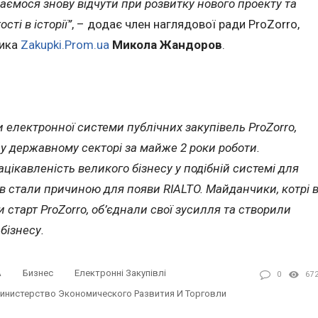
ваємося знову відчути при розвитку нового проекту та
ті в історії”
, – додає член наглядової ради ProZorro,
чика
Zakupki.Prom.ua
Микола Жандоров
.
електронної системи публічних закупівель ProZorro,
у державному секторі за майже 2 роки роботи.
зацікавленість великого бізнесу у подібній системі для
в стали причиною для появи RIALTO. Майданчики, котрі 
 старт ProZorro, об’єднали свої зусилля та створили
бізнесу.
A
Бизнес
Електронні Закупівлі
0
67
инистерство Экономического Развития И Торговли