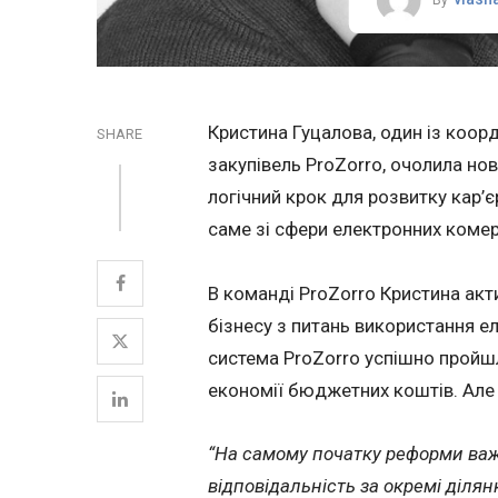
Кристина Гуцалова, один із коор
SHARE
закупівель ProZorro, очолила но
логічний крок для розвитку кар’є
саме зі сфери електронних комер
В команді ProZorro Кристина акт
бізнесу з питань використання ел
система ProZorro успішно пройш
економії бюджетних коштів. Але 
“На самому початку реформи важл
відповідальність за окремі ділянк