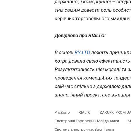
державної, і комерційної – споді
тим самим довести роль особистос
керівник торговельного майдан
Довідково про RIALTO:
В основі
RIALTO
лежать принципи 
котра довела свою ефективність 
Результативність цієї моделі та 
проведення комерційних тендері
свій час спільно з державою дали
аналогічний проект, але вже для 
ProZorro
RIALTO
ZAKUPKI.PROM.U
Електронні Торгівельні Майданчики
М
Система Електронних Закупівель