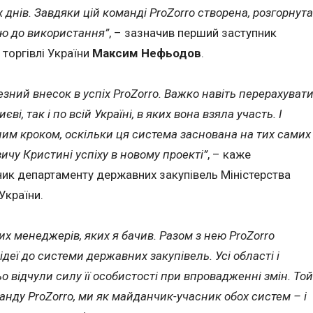
их днів. Завдяки цій команді ProZorro створена, розгорнута
вою до використання”
, – зазначив перший заступник
 торгівлі України
Максим Нефьодов
.
зний внесок в успіх ProZorro. Важко навіть перерахуват
єві, так і по всій Україні, в яких вона взяла участь. І
чним кроком, оскільки ця система заснована на тих самих
ичу Кристині успіху в новому проекті”
, – каже
вник департаменту державних закупівель Міністерства
України.
их менеджерів, яких я бачив. Разом з нею ProZorro
деї до системи державних закупівель. Усі області і
о відчули силу її особистості при впровадженні змін. Той
анду ProZorro, ми як майданчик-учасник обох систем – і