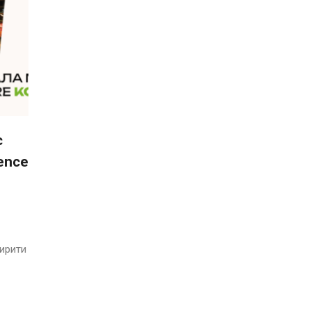
є
ence
ширити