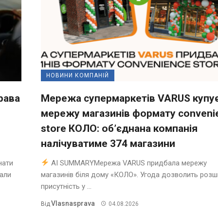
НОВИНИ КОМПАНІЙ
рава
Мережа супермаркетів VARUS купу
мережу магазинів формату conveni
store КОЛО: об’єднана компанія
налічуватиме 374 магазини
нати
AI SUMMARYМережа VARUS придбала мережу
нали
магазинів біля дому «КОЛО». Угода дозволить роз
присутність у ...
Vlasnasprava
Від
04.08.2026