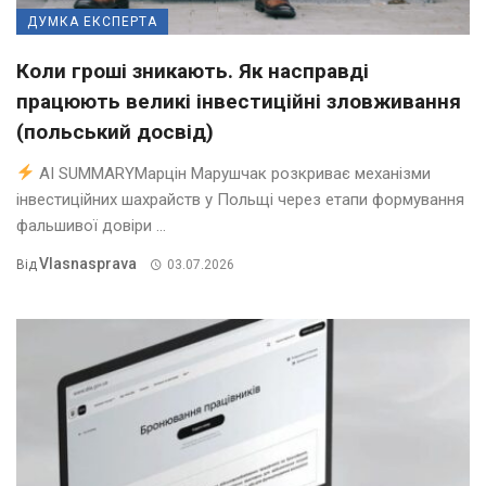
ДУМКА ЕКСПЕРТА
Коли гроші зникають. Як насправді
працюють великі інвестиційні зловживання
(польський досвід)
AI SUMMARYМарцін Марушчак розкриває механізми
інвестиційних шахрайств у Польщі через етапи формування
фальшивої довіри ...
Vlasnasprava
Від
03.07.2026