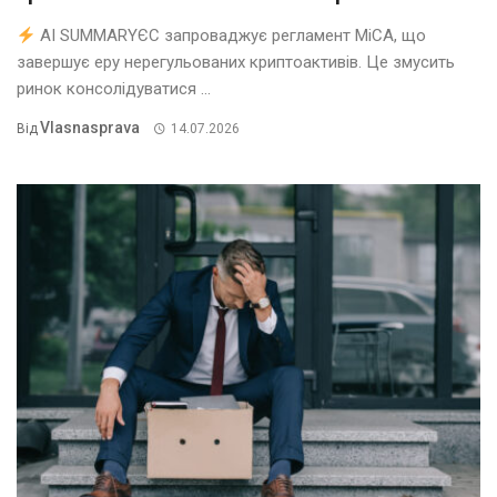
AI SUMMARYЄС запроваджує регламент MiCA, що
завершує еру нерегульованих криптоактивів. Це змусить
ринок консолідуватися ...
Vlasnasprava
Від
14.07.2026