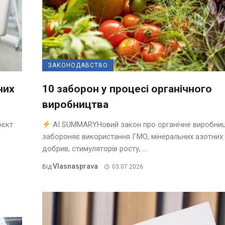
ЗАКОНОДАВСТВО
них
10 заборон у процесі органічного
виробництва
оєкт
AI SUMMARYНовий закон про органічне виробни
забороняє використання ГМО, мінеральних азотних
добрив, стимуляторів росту, ...
Vlasnasprava
Від
03.07.2026