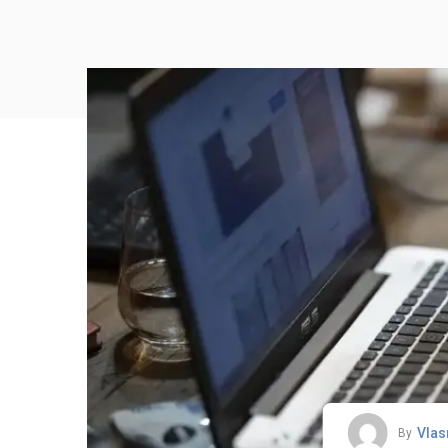
Vlas
By