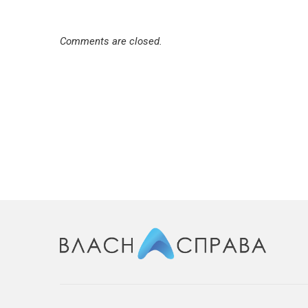
Comments are closed.
НОВИНИ КОМПАНІЙ
Почну з понеділка: скл
харчування
28.05.2025
881 переглядів
0