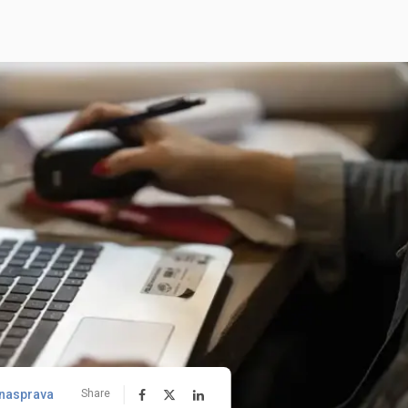
nasprava
Share