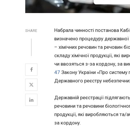
Набрала чинності постанова Кабін
SHARE
визначено процедуру державної р
– хімічних речовин та речовин бі
складу хімічної продукції, які в
чи ввозяться з-за кордону, за в
47
Закону України «Про систему 
Державного реєстру небезпечних
Державній реєстрації підлягають в
речовини та речовини біологічног
продукції, які виробляються та/а
за кордону.