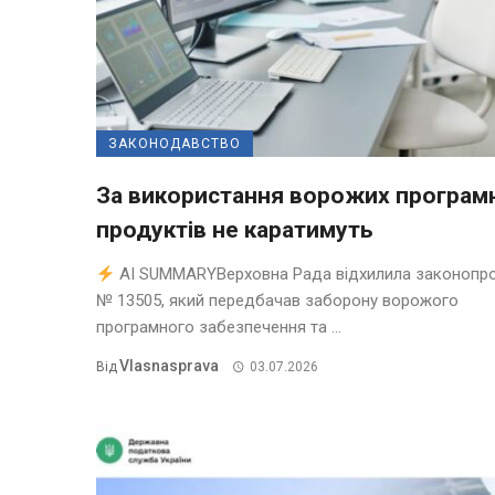
ЗАКОНОДАВСТВО
За використання ворожих програм
продуктів не каратимуть
AI SUMMARYВерховна Рада відхилила законопр
№ 13505, який передбачав заборону ворожого
програмного забезпечення та ...
Vlasnasprava
Від
03.07.2026