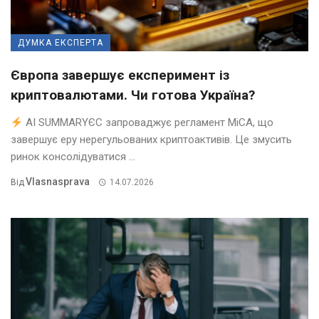
ДУМКА ЕКСПЕРТА
Європа завершує експеримент із
криптовалютами. Чи готова Україна?
AI SUMMARYЄС запроваджує регламент MiCA, що
завершує еру нерегульованих криптоактивів. Це змусить
ринок консолідуватися ...
Vlasnasprava
Від
14.07.2026