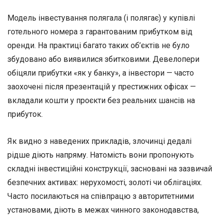
Модель інвестування полягала (і полягає) у купівлі
готельного номера з гарантованим прибутком від
оренди. На практиці багато таких об’єктів не було
збудовано або виявилися збитковими. Девелопери
обіцяли прибутки «як у банку», а інвестори — часто
заохочені після презентацій у престижних офісах —
вкладали кошти у проєкти без реальних шансів на
прибуток.
Як видно з наведених прикладів, злочинці дедалі
рідше діють напряму. Натомість вони пропонують
складні інвестиційні конструкції, засновані на зазвичай
безпечних активах: нерухомості, золоті чи облігаціях.
Часто посилаються на співпрацю з авторитетними
установами, діють в межах чинного законодавства,