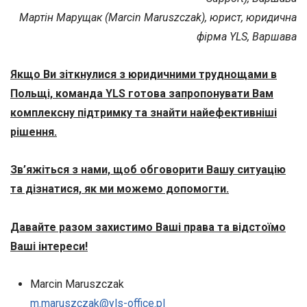
Мартін Марущак (Marcin Maruszczak), юрист, юридична
фірма YLS, Варшава
Якщо Ви зіткнулися з юридичними труднощами в
Польщі, команда YLS готова запропонувати Вам
комплексну підтримку та знайти найефективніші
рішення.
Зв’яжіться з нами, щоб обговорити Вашу ситуацію
та дізнатися, як ми можемо допомогти.
Давайте разом захистимо Ваші права та відстоїмо
Ваші інтереси!
Marcin Maruszczak
m.maruszczak@yls-office.pl