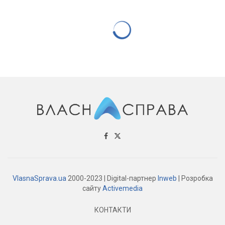
НОВИНИ
ФОПи масово не платять податки
10.07.2025
921 переглядів
0
Із 2022 року кількість таких боржників зросла удвічі.