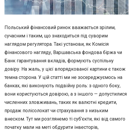
Польський фінансовий ринок вважається зрілим,
сучасним і таким, що знаходиться під суворим
наглядом регулятора. Такі установи, як Комісія
фінансового нагляду, Варшавська фондова біржа чи
Банк гарантування вкладів, формують суспільну
довіру. На жаль, у цієї впорядкованої картини є також
темна сторона. У цій статті ми не зосереджуємось на
банках, які виконують подвійну роль: з одного боку,
вони користуються довірою, а з іншого — допустилися
численних зловживань, таких як валютні кредити,
продаж полісолокат чи страхування з низьким
внеском. Тут ми розглянемо ті суб’єкти, які від самого
початку мали на меті обдурити інвесторів,