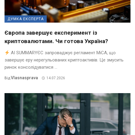
ДУМКА ЕКСПЕРТА
Європа завершує експеримент із
криптовалютами. Чи готова Україна?
AI SUMMARYЄС запроваджує регламент MiCA, що
завершує еру нерегульованих криптоактивів. Це змусить
ринок консолідуватися ...
Vlasnasprava
Від
14.07.2026