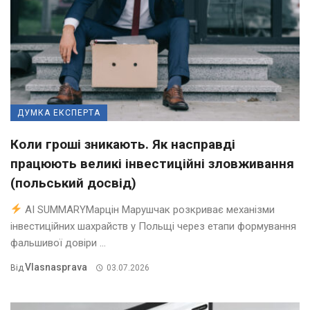
ДУМКА ЕКСПЕРТА
Коли гроші зникають. Як насправді
працюють великі інвестиційні зловживання
(польський досвід)
AI SUMMARYМарцін Марушчак розкриває механізми
інвестиційних шахрайств у Польщі через етапи формування
фальшивої довіри ...
Vlasnasprava
Від
03.07.2026