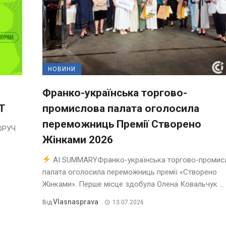
НОВИНИ
Франко-українська торгово-
T
промислова палата оголосила
переможниць Премії Створено
ОРУЧ
Жінками 2026
AI SUMMARYФранко-українська торгово-промис
палата оголосила переможниць премії «Створено
Жінками». Перше місце здобула Олена Ковальчук ...
Vlasnasprava
Від
13.07.2026