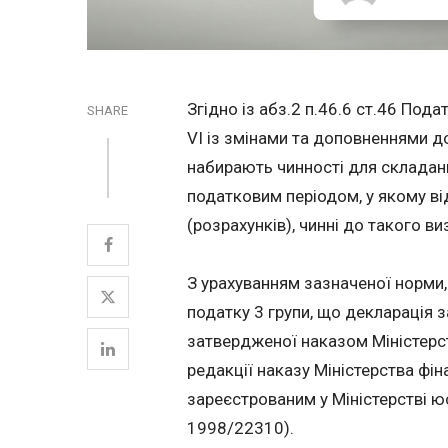
Згідно із абз.2 п.46.6 ст.46 Под
SHARE
VI із змінами та доповненнями д
набирають чинності для складанн
податковим періодом, у якому в
(розрахунків), чинні до такого ви
З урахуванням зазначеної норми,
податку 3 групи, що декларація 
затвердженої наказом Міністерст
редакції наказу Міністерства фін
зареєстрованим у Міністерстві ю
1998/22310).