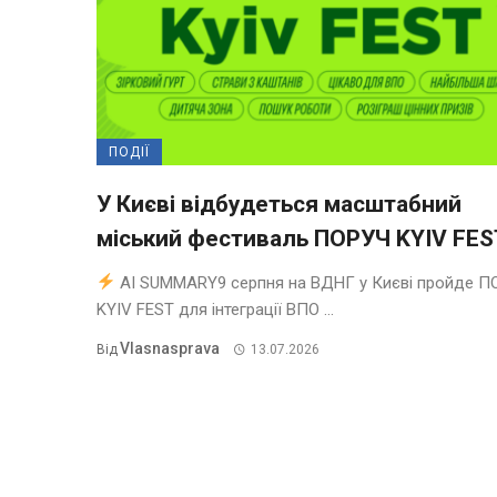
ПОДІЇ
У Києві відбудеться масштабний
міський фестиваль ПОРУЧ KYIV FES
AI SUMMARY9 серпня на ВДНГ у Києві пройде П
KYIV FEST для інтеграції ВПО ...
Vlasnasprava
Від
13.07.2026