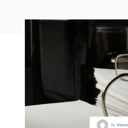
vlasn
By