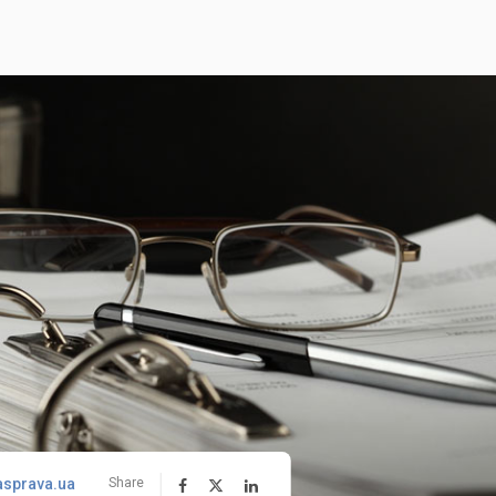
asprava.ua
Share