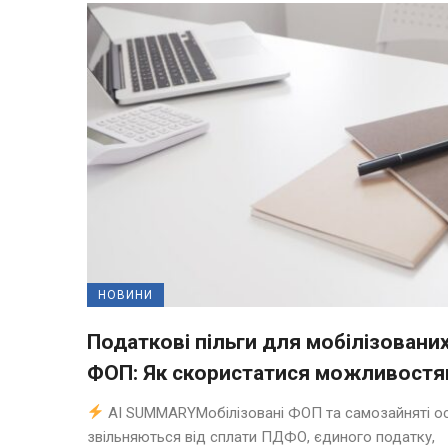
НОВИНИ
Податкові пільги для мобілізовани
ФОП: Як скористатися можливост
AI SUMMARYМобілізовані ФОП та самозайняті о
звільняються від сплати ПДФО, єдиного податку,