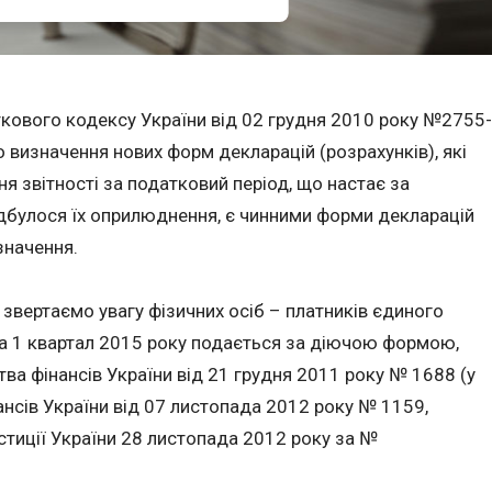
аткового кодексу України від 02 грудня 2010 року №2755-
о визначення нових форм декларацій (розрахунків), які
я звітності за податковий період, що настає за
ідбулося їх оприлюднення, є чинними форми декларацій
значення.
 звертаємо увагу фізичних осіб – платників єдиного
за 1 квартал 2015 року подається за діючою формою,
ва фінансів України від 21 грудня 2011 року № 1688 (у
ансів України від 07 листопада 2012 року № 1159,
стиції України 28 листопада 2012 року за №