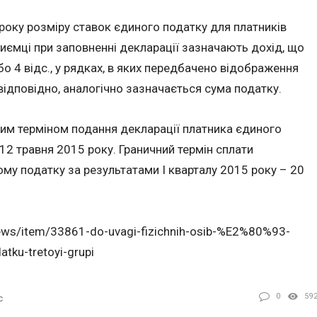
 року розміру ставок єдиного податку для платників
риємці при заповненні декларації зазначають дохід, що
о 4 відс., у рядках, в яких передбачено відображення
відповідно, аналогічно зазначається сума податку.
ним терміном подання декларації платника єдиного
 12 травня 2015 року. Граничний термін сплати
му податку за результатами І кварталу 2015 року – 20
news/item/33861-do-uvagi-fizichnih-osib-%E2%80%93-
atku-tretoyi-grupi
0
59
с