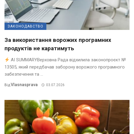
ЗАКОНОДАВСТВО
За використання ворожих програмних
продуктів не каратимуть
AI SUMMARYВерховна Рада відхилила законопроєкт №
13505, який передбачав заборону ворожого програмного
забезпечення та ...
Vlasnasprava
Від
03.07.2026