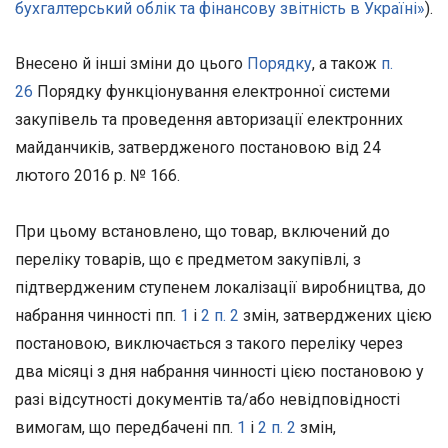
бухгалтерський облік та фінансову звітність в Україні»
).
Внесено й інші зміни до цього
Порядку
, а також
п.
26
Порядку функціонування електронної системи
закупівель та проведення авторизації електронних
майданчиків, затвердженого постановою від 24
лютого 2016 р. № 166.
При цьому встановлено, що товар, включений до
переліку товарів, що є предметом закупівлі, з
підтвердженим ступенем локалізації виробництва, до
набрання чинності пп.
1
і
2 п. 2
змін, затверджених цією
постановою, виключається з такого переліку через
два місяці з дня набрання чинності цією постановою у
разі відсутності документів та/або невідповідності
вимогам, що передбачені пп.
1
і
2 п. 2
змін,