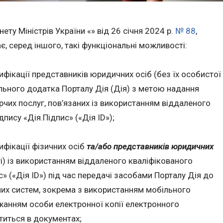
ету Міністрів України «» від 26 січня 2024 р.
№ 88
,
є, серед іншого, такі функціональні можливості:
ифікації представників юридичних осіб (без їх особистої
льного додатка Порталу Дія (Дія) з метою надання
рчих послуг, пов’язаних із використанням віддаленого
пису «Дія.Підпис» («Дія ID»);
ифікації фізичних осіб
та/або представників юридичних
ті) із використанням віддаленого кваліфікованого
» («Дія ID») під час передачі засобами Порталу Дія до
них систем, зокрема з використанням мобільного
ажанням особи електронної копії електронного
титься в документах;