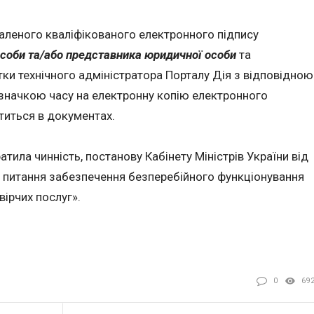
аленого кваліфікованого електронного підпису
особи та/або представника юридичної особи
та
тки технічного адміністратора Порталу Дія з відповідною
начкою часу на електронну копію електронного
титься в документах.
тила чинність, постанову Кабінету Міністрів України від
 питання забезпечення безперебійного функціонування
ірчих послуг».
0
69