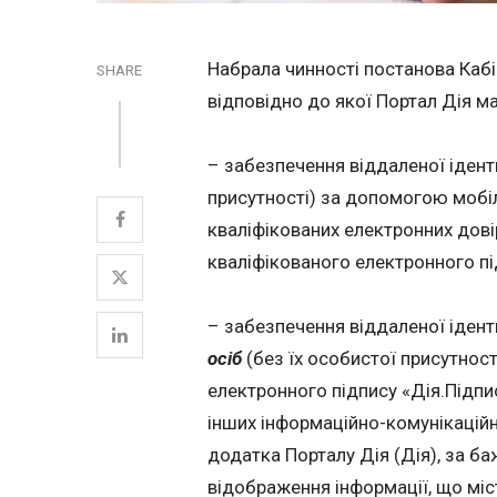
Набрала чинності постанова Кабін
SHARE
відповідно до якої Портал Дія ма
– забезпечення віддаленої ідент
присутності) за допомогою мобі
кваліфікованих електронних дові
кваліфікованого електронного під
– забезпечення віддаленої ідент
осіб
(без їх особистої присутнос
електронного підпису «Дія.Підпис
інших інформаційно-комунікацій
додатка Порталу Дія (Дія), за б
відображення інформації, що міс