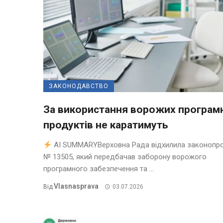
ЗАКОНОДАВСТВО
За використання ворожих програм
продуктів не каратимуть
AI SUMMARYВерховна Рада відхилила законопр
№ 13505, який передбачав заборону ворожого
програмного забезпечення та ...
Vlasnasprava
Від
03.07.2026