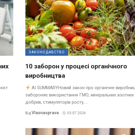
ЗАКОНОДАВСТВО
них
10 заборон у процесі органічного
виробництва
оєкт
AI SUMMARYНовий закон про органічне виробни
забороняє використання ГМО, мінеральних азотних
добрив, стимуляторів росту, ...
Vlasnasprava
Від
03.07.2026