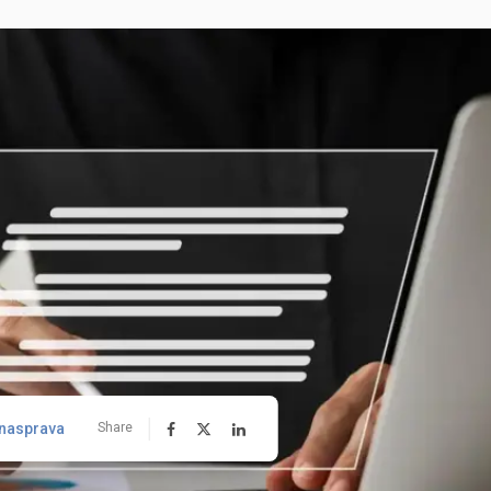
nasprava
Share