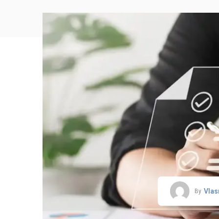
Vlas
By