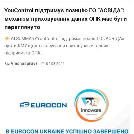
YouControl підтримує позицію ГО “АСВІДА”:
механізм приховування даних ОПК має бути
переглянуто
AI SUMMARYYouControl підтримав позов ГО «АСВІДА»
проти КМУ щодо скасування приховування даних
підприємств ОПК. ...
Vlasnasprava
Від
04.08.2026