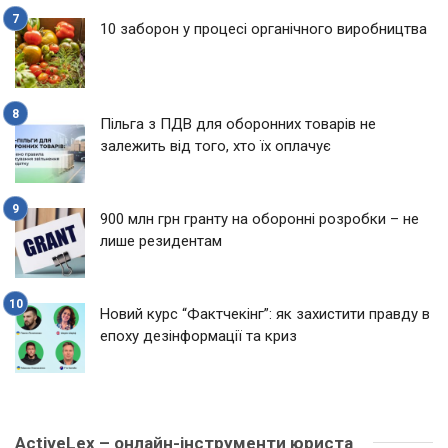
10 заборон у процесі органічного виробництва
Пільга з ПДВ для оборонних товарів не
залежить від того, хто їх оплачує
900 млн грн гранту на оборонні розробки – не
лише резидентам
Новий курс “Фактчекінг”: як захистити правду в
епоху дезінформації та криз
ActiveLex – онлайн-інструменти юриста