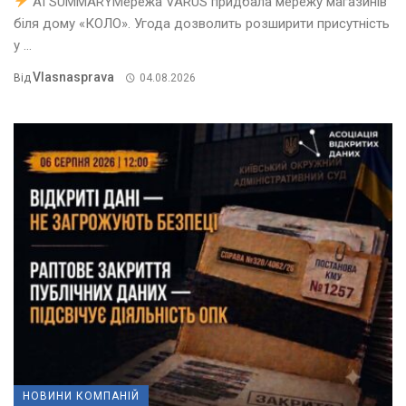
AI SUMMARYМережа VARUS придбала мережу магазинів
біля дому «КОЛО». Угода дозволить розширити присутність
у ...
Vlasnasprava
Від
04.08.2026
НОВИНИ КОМПАНІЙ