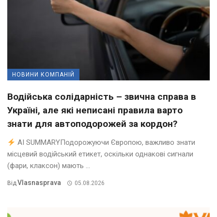
НОВИНИ КОМПАНІЙ
Водійська солідарність – звична справа в
Україні, але які неписані правила варто
знати для автоподорожей за кордон?
AI SUMMARYПодорожуючи Європою, важливо знати
місцевий водійський етикет, оскільки однакові сигнали
(фари, клаксон) мають ...
Vlasnasprava
Від
05.08.2026