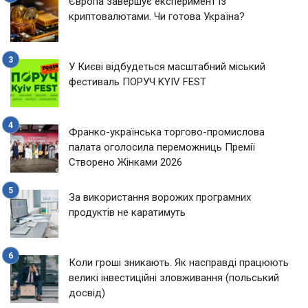
Європа завершує експеримент із
криптовалютами. Чи готова Україна?
У Києві відбудеться масштабний міський
фестиваль ПОРУЧ KYIV FEST
Франко-українська торгово-промислова
палата оголосила переможниць Премії
Створено Жінками 2026
За використання ворожих програмних
продуктів не каратимуть
Коли гроші зникають. Як насправді працюють
великі інвестиційні зловживання (польський
досвід)