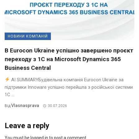
НОВИНИ КОМПАНІЙ
В Eurocon Ukraine успішно завершено проєкт
переходу з 1С на Microsoft Dynamics 365
Business Central
AI SUMMARYБудівельна компанія Eurocon Ukraine за
підтримки Innoware успішно перейшла з російської системи
1С ...
Vlasnasprava
Від
30.07.2026
Leave a reply
You must be logged in to post a comment.